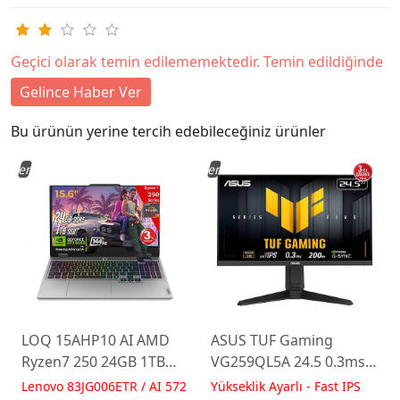
Geçici olarak temin edilememektedir. Temin edildiğinde
Gelince Haber Ver
Bu ürünün yerine tercih edebileceğiniz ürünler
Yeni
Yeni
LOQ 15AHP10 AI AMD
ASUS TUF Gaming
Ryzen7 250 24GB 1TB
VG259QL5A 24.5 0.3ms
RTX5060 15.6 IPS FHD
200Hz Fast IPS Yükseklik
Lenovo 83JG006ETR / AI 572
Yükseklik Ayarlı - Fast IPS