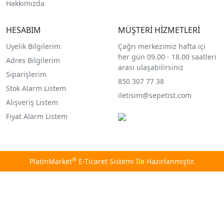
Hakkımızda
HESABIM
MÜŞTERİ HİZMETLERİ
Üyelik Bilgilerim
Çağrı merkezimiz hafta içi
her gün 09.00 - 18.00 saatleri
Adres Bilgilerim
arası ulaşabilirsiniz
Siparişlerim
850 307 77 38
Stok Alarm Listem
iletisim@sepetist.com
Alışveriş Listem
Fiyat Alarm Listem
®
PlatinMarket
E-Ticaret Sistemi
İle Hazırlanmıştır.