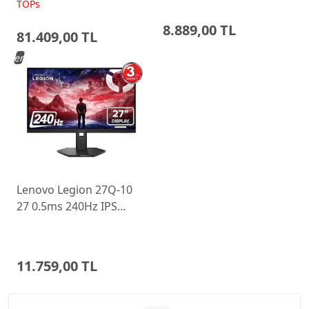
FreeDos Gaming
Ayarlı Monitor
TOPs
Dizüstü Bilgisayar
8.889,00 TL
81.409,00 TL
Yeni
Lenovo Legion 27Q-10
27 0.5ms 240Hz IPS
WLED Pivot Gaming
Monitor 68C6GAC4TK
11.759,00 TL