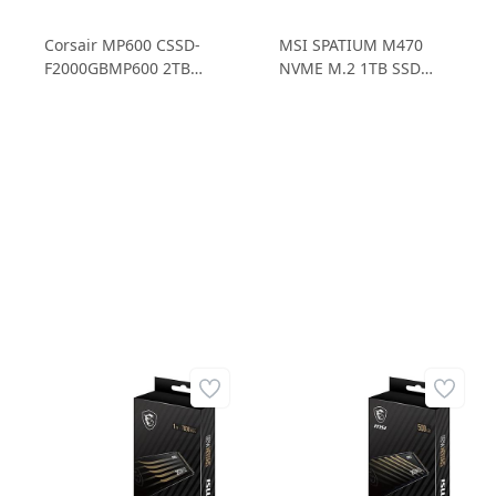
Corsair MP600 CSSD-
MSI SPATIUM M470
F2000GBMP600 2TB
NVME M.2 1TB SSD
SSD 4.950MB/sn
5.000MB/sn Okuma
Okuma Hızı -
Hızı - 4.400MB/sn
3.700MB/s Yazma Hızı
Yazma Hızı