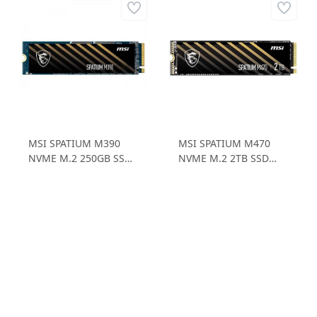
MSI SPATIUM M390
MSI SPATIUM M470
NVME M.2 250GB SSD
NVME M.2 2TB SSD
3.300MB/sn Okuma
5.000MB/sn Okuma
Hızı - 3.000MB/sn
Hızı - 4.400MB/sn
Yazma Hızı
Yazma Hızı