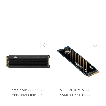
Corsair MP600 CSSD-
MSI SPATIUM M390
F2000GBMP600PLP 2TB
NVME M.2 1TB 3300
M.2 SSD 7.100MB/s
MB/SN Okuma Hızı
Okuma Hızı -
3300 MB/SN Yazma