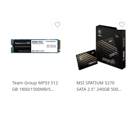
Team Group MP33 512
MSI SPATIUM S270
GB 1800/1500MB/S
SATA 2.5" 240GB 500
Nvme Pcıe M.2 SSD
MB/SN Okuma Hızı 400
Disk -
MB/SN Yazma Hızı SSD
TM8FP6512G0C101