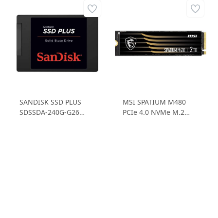
SANDISK SSD PLUS
MSI SPATIUM M480
SDSSDA-240G-G26
PCIe 4.0 NVMe M.2
SATA3 240GB SSD
2TB PLAY 7000 MB/Sn
Okuma Hızı: 530
Okuma Hızı 6000
MB/sn Yazma Hızı: 440
MB/Sn Yazma Hızı SSD
MB/sn SSD