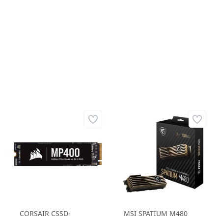
6.800MB/s Yazma Hızı
Hızı SSD
M.2 SSD
CORSAIR CSSD-
MSI SPATIUM M480