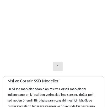
2TB SSD 7.000MB/sn
Okuma Hızı
1
Msi ve Corsair SSD Modelleri
En iyi ssd markalarından olan msi ve Corsair markalarını
kullanırsanız en iyi ssd'den verim alabilme şansınız doğar peki
ssd neden önemli: Bir bilgisayarın çalışabilmesi için küçük ve
büyük parçaların bir araya gelmesi ve dolayısıyla bu parçaların