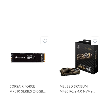
CORSAIR FORCE
MSI SSD SPATIUM
MP510 SERIES 240GB
M480 PCIe 4.0 NVMe
SSD
M.2 1TB HS