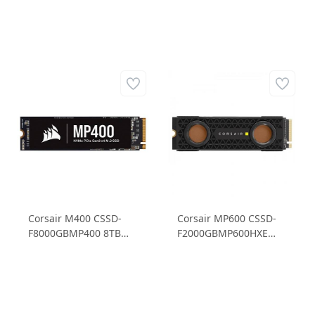
Corsair M400 CSSD-
Corsair MP600 CSSD-
F8000GBMP400 8TB
F2000GBMP600HXE
SSD 3.480MB/sn
2TB SSD 7.000 MB/sn
Okuma Hızı -
Okuma Hızı -
3.000MB/sn Yazma Hızı
6.550MB/s Yazma Hızı