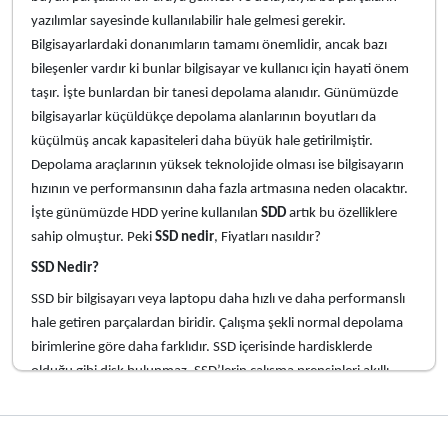
yazılımlar sayesinde kullanılabilir hale gelmesi gerekir.
Bilgisayarlardaki donanımların tamamı önemlidir, ancak bazı
bileşenler vardır ki bunlar bilgisayar ve kullanıcı için hayati önem
taşır. İşte bunlardan bir tanesi depolama alanıdır. Günümüzde
bilgisayarlar küçüldükçe depolama alanlarının boyutları da
küçülmüş ancak kapasiteleri daha büyük hale getirilmiştir.
Depolama araçlarının yüksek teknolojide olması ise bilgisayarın
hızının ve performansının daha fazla artmasına neden olacaktır.
İşte günümüzde HDD yerine kullanılan
SDD
artık bu özelliklere
sahip olmuştur. Peki
SSD nedir
, Fiyatları nasıldır?
SSD Nedir?
SSD bir bilgisayarı veya laptopu daha hızlı ve daha performanslı
hale getiren parçalardan biridir. Çalışma şekli normal depolama
birimlerine göre daha farklıdır. SSD içerisinde hardisklerde
olduğu gibi disk bulunmaz. SSD’lerin çalışma prensipleri akıllı
telefonlar, tabletlerle aynıdır. SSD, harddisklere göre daha hızlı
çalışır ve daha uzun ömürlüdür. SSD’ler bilgisayarın tüm hafıza
kapasitesini oluşturur. Yani bilgisayar üzerinde bulunan tüm veri