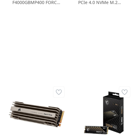
F4000GBMP400 FORCE
PCIe 4.0 NVMe M.2
MP400 SERIES GEN3
2TB HS 2TB M.2 SSD
M.2 SSD 4TB
7.000MB/Sn Okuma
3.400MB/s OKUMA
Hızı - 6.800MB/Sn
HIZI/ 3.000MB/s
Yazma Hızı
YAZMA HIZI