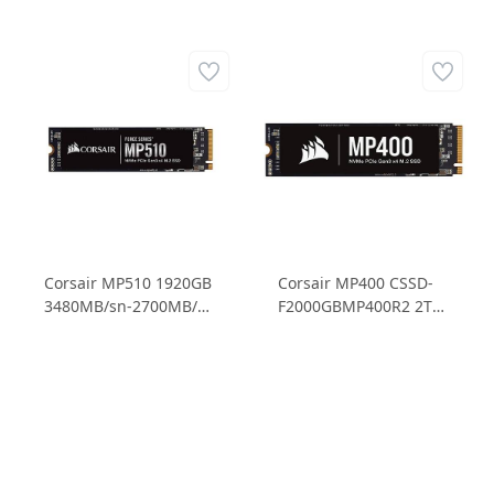
Corsair MP510 1920GB
Corsair MP400 CSSD-
3480MB/sn-2700MB/sn
F2000GBMP400R2 2TB
NVMe PCIe M.2 SSD
SSD 3.480MB/sn
(CSSD-F1920GBMP510)
Okuma Hızı -
3.000MB/sn Yazma Hızı