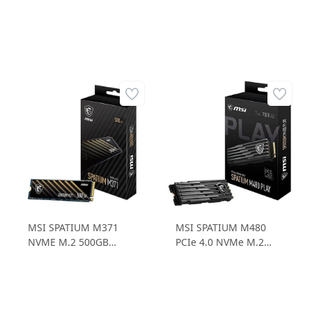
MSI SPATIUM M371
MSI SPATIUM M480
NVME M.2 500GB
PCIe 4.0 NVMe M.2
NVMe M.2 500GB
1TB PLAY 7000 MB/SN
Okuma Hızı: 2200
Okuma Hızı 5500
MB/SN Yazma Hızı:
MB/SN Yazma Hızı SSD
1150 MB/SN SSD