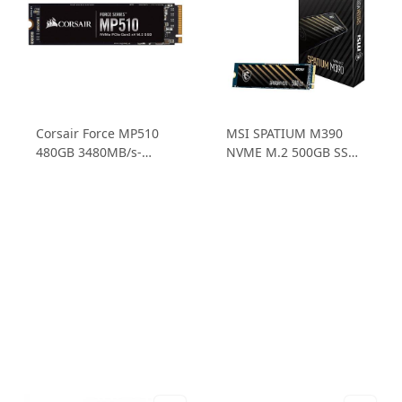
Corsair Force MP510
MSI SPATIUM M390
480GB 3480MB/s-
NVME M.2 500GB SSD
2000MB/s NVMe PCIe
3.300MB/sn Okuma
M.2 SSD CSSD-
Hızı - 2.300MB/sn
F480GBMP510B
Yazma Hızı