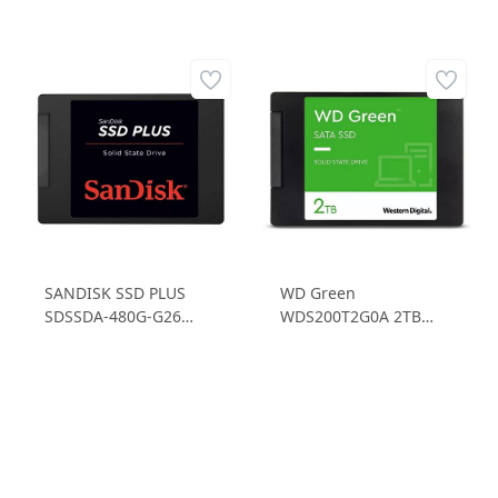
SANDISK SSD PLUS
WD Green
SDSSDA-480G-G26
WDS200T2G0A 2TB
SATA3 480GB SSD
SSD Okuma Hızı: 545
Okuma Hızı: 535
MB/sn Yazma Hızı: 465
MB/sn Yazma Hızı: 445
MB/sn
MB/sn