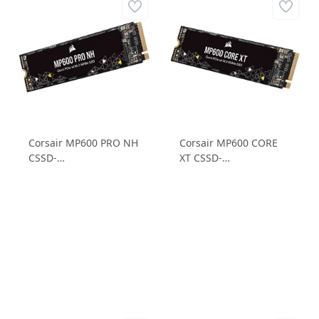
Corsair MP600 PRO NH
Corsair MP600 CORE
CSSD-
XT CSSD-
F1000GBMP600PNH
F2000GBMP600CXT
1TB NVMe M.2
NVMe M.2 2TB Okuma
Okuma:7000
Hızı: 5000 MB/SN
Yazma:5700 NVMe M.2
Yazma Hızı: 4400
SSD
MB/SN M.2 SSD