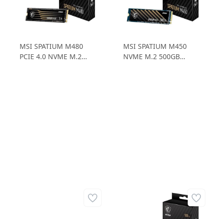
MSI SPATIUM M480
MSI SPATIUM M450
PCIE 4.0 NVME M.2
NVME M.2 500GB
1TB 1TB M.2 SSD
NVMe M.2 500GB SSD
7.000MB/Sn Okuma
3600 MB/sn Okuma
Hızı - 6.800MB/Sn
Hızı - 2300 MB/sn
Yazma Hızı
Yazma Hızı