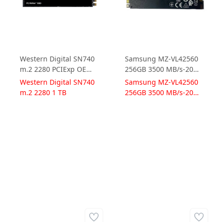
Western Digital SN740
Samsung MZ-VL42560
m.2 2280 PCIExp OEM
256GB 3500 MB/s-2000
SSD - 1 TB
MB/s M.2 2280 Nvme
Western Digital SN740
Samsung MZ-VL42560
SSD Solid State Drive
m.2 2280 1 TB
256GB 3500 MB/s-2000
MB/s