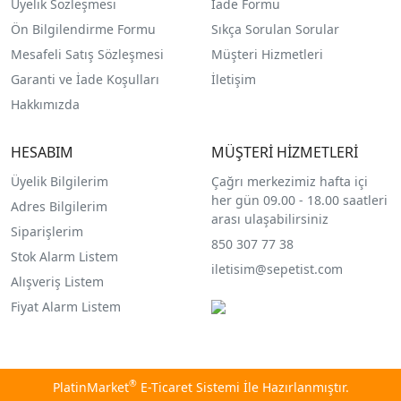
Üyelik Sözleşmesi
İade Formu
Ön Bilgilendirme Formu
Sıkça Sorulan Sorular
Mesafeli Satış Sözleşmesi
Müşteri Hizmetleri
Garanti ve İade Koşulları
İletişim
Hakkımızda
HESABIM
MÜŞTERİ HİZMETLERİ
Üyelik Bilgilerim
Çağrı merkezimiz hafta içi
her gün 09.00 - 18.00 saatleri
Adres Bilgilerim
arası ulaşabilirsiniz
Siparişlerim
850 307 77 38
Stok Alarm Listem
iletisim@sepetist.com
Alışveriş Listem
Fiyat Alarm Listem
®
PlatinMarket
E-Ticaret Sistemi
İle Hazırlanmıştır.