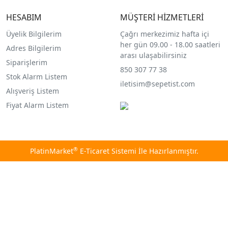
HESABIM
MÜŞTERİ HİZMETLERİ
Üyelik Bilgilerim
Çağrı merkezimiz hafta içi
her gün 09.00 - 18.00 saatleri
Adres Bilgilerim
arası ulaşabilirsiniz
Siparişlerim
850 307 77 38
Stok Alarm Listem
iletisim@sepetist.com
Alışveriş Listem
Fiyat Alarm Listem
®
PlatinMarket
E-Ticaret Sistemi
İle Hazırlanmıştır.