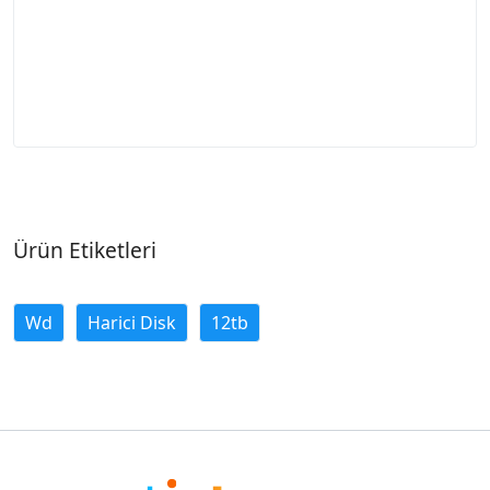
Ürün Etiketleri
Wd
Harici Disk
12tb