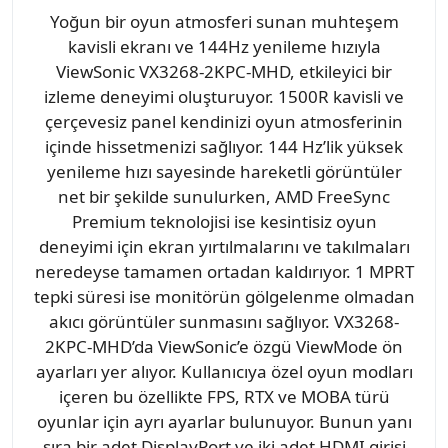
Yoğun bir oyun atmosferi sunan muhteşem
kavisli ekranı ve 144Hz yenileme hızıyla
ViewSonic VX3268-2KPC-MHD, etkileyici bir
izleme deneyimi oluşturuyor. 1500R kavisli ve
çerçevesiz panel kendinizi oyun atmosferinin
içinde hissetmenizi sağlıyor. 144 Hz’lik yüksek
yenileme hızı sayesinde hareketli görüntüler
net bir şekilde sunulurken, AMD FreeSync
Premium teknolojisi ise kesintisiz oyun
deneyimi için ekran yırtılmalarını ve takılmaları
neredeyse tamamen ortadan kaldırıyor. 1 MPRT
tepki süresi ise monitörün gölgelenme olmadan
akıcı görüntüler sunmasını sağlıyor. VX3268-
2KPC-MHD’da ViewSonic’e özgü ViewMode ön
ayarları yer alıyor. Kullanıcıya özel oyun modları
içeren bu özellikte FPS, RTX ve MOBA türü
oyunlar için ayrı ayarlar bulunuyor. Bunun yanı
sıra bir adet DisplayPort ve iki adet HDMI girişi