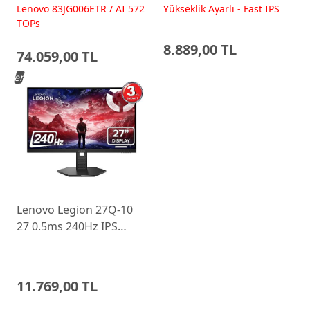
RTX5060 15.6 IPS FHD
200Hz Fast IPS Yükseklik
Lenovo 83JG006ETR / AI 572
Yükseklik Ayarlı - Fast IPS
FreeDos Gaming
Ayarlı Monitor
TOPs
Dizüstü Bilgisayar
8.889,00 TL
74.059,00 TL
Yeni
Lenovo Legion 27Q-10
27 0.5ms 240Hz IPS
WLED Pivot Gaming
Monitor 68C6GAC4TK
11.769,00 TL