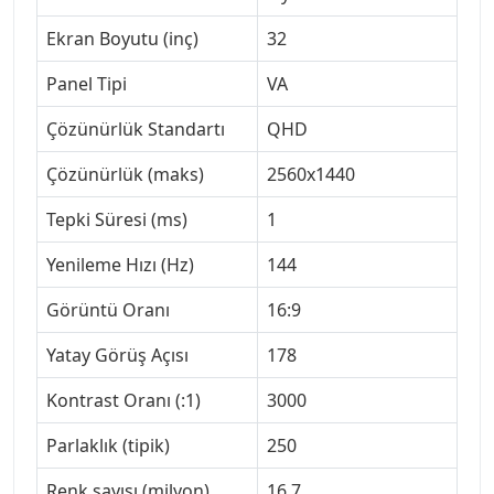
Ekran Boyutu (inç)
32
Panel Tipi
VA
Çözünürlük Standartı
QHD
Çözünürlük (maks)
2560x1440
Tepki Süresi (ms)
1
Yenileme Hızı (Hz)
144
Görüntü Oranı
16:9
Yatay Görüş Açısı
178
Kontrast Oranı (:1)
3000
Parlaklık (tipik)
250
Renk sayısı (milyon)
16.7