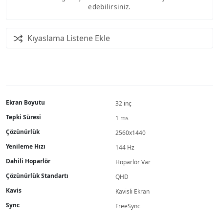
edebilirsiniz.
Kıyaslama Listene Ekle
Ekran Boyutu
32 inç
Tepki Süresi
1 ms
Çözünürlük
2560x1440
Yenileme Hızı
144 Hz
Dahili Hoparlör
Hoparlör Var
Çözünürlük Standartı
QHD
Kavis
Kavisli Ekran
Sync
FreeSync