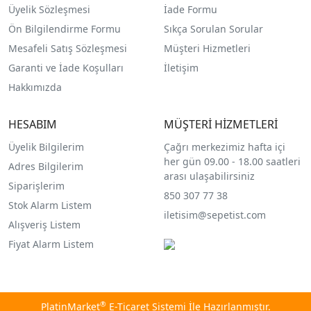
Üyelik Sözleşmesi
İade Formu
Ön Bilgilendirme Formu
Sıkça Sorulan Sorular
Mesafeli Satış Sözleşmesi
Müşteri Hizmetleri
Garanti ve İade Koşulları
İletişim
Hakkımızda
HESABIM
MÜŞTERİ HİZMETLERİ
Üyelik Bilgilerim
Çağrı merkezimiz hafta içi
her gün 09.00 - 18.00 saatleri
Adres Bilgilerim
arası ulaşabilirsiniz
Siparişlerim
850 307 77 38
Stok Alarm Listem
iletisim@sepetist.com
Alışveriş Listem
Fiyat Alarm Listem
®
PlatinMarket
E-Ticaret Sistemi
İle Hazırlanmıştır.