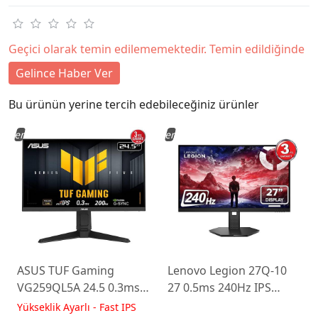
Geçici olarak temin edilememektedir. Temin edildiğinde
Gelince Haber Ver
Bu ürünün yerine tercih edebileceğiniz ürünler
Yeni
Yeni
ASUS TUF Gaming
Lenovo Legion 27Q-10
VG259QL5A 24.5 0.3ms
27 0.5ms 240Hz IPS
200Hz Fast IPS Yükseklik
WLED Pivot Gaming
Yükseklik Ayarlı - Fast IPS