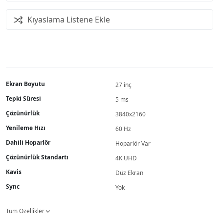
Kıyaslama Listene Ekle
Ekran Boyutu
27 inç
Tepki Süresi
5 ms
Çözünürlük
3840x2160
Yenileme Hızı
60 Hz
Dahili Hoparlör
Hoparlör Var
Çözünürlük Standartı
4K UHD
Kavis
Düz Ekran
Sync
Yok
Tüm Özellikler