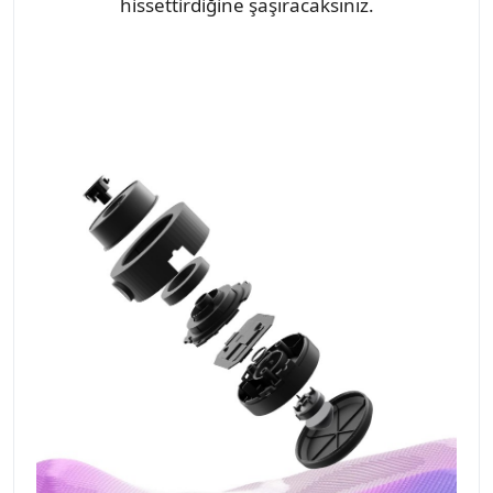
hissettirdiğine şaşıracaksınız.