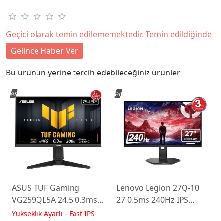
Geçici olarak temin edilememektedir. Temin edildiğinde
Gelince Haber Ver
Bu ürünün yerine tercih edebileceğiniz ürünler
Yeni
Yeni
ASUS TUF Gaming
Lenovo Legion 27Q-10
VG259QL5A 24.5 0.3ms
27 0.5ms 240Hz IPS
200Hz Fast IPS Yükseklik
WLED Pivot Gaming
Yükseklik Ayarlı - Fast IPS