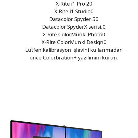
X-Rite i1 Pro 20
X-Rite i1 Studio0
Datacolor Spyder 50
Datacolor SpyderX serisi.0
X-Rite ColorMunki Photo0
X-Rite ColorMunki Design0
Lütfen kalibrasyon işlevini kullanmadan
önce Colorbration+ yazılımını kurun.