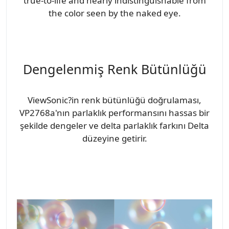
true-to-life and nearly indistinguishable from
the color seen by the naked eye.
Dengelenmiş Renk Bütünlüğü
ViewSonic?in renk bütünlüğü doğrulaması,
VP2768a'nın parlaklık performansını hassas bir
şekilde dengeler ve delta parlaklık farkını Delta
düzeyine getirir.