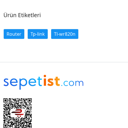
Ürün Etiketleri
Router
Tp-link
Tl-wr820n