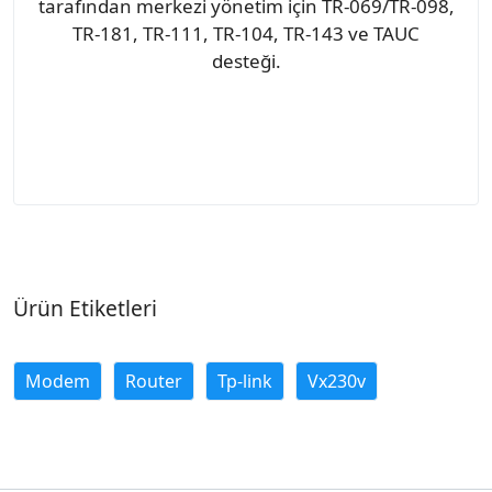
tarafından merkezi yönetim için TR-069/TR-098,
TR-181, TR-111, TR-104, TR-143 ve TAUC
desteği.
Ürün Etiketleri
Modem
Router
Tp-link
Vx230v