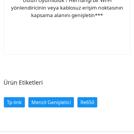
Üstün Uyumluluk ? Herhangi bir Wi-Fi
yönlendiricinin veya kablosuz erişim noktasının
kapsama alanını genişletin***
Ürün Etiketleri
Tp-link
Menzil Genişletici
Re650