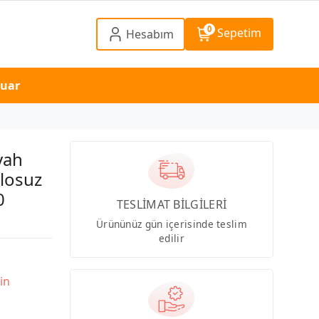
0
Sepetim
Hesabım
suar
yah
blosuz
0
TESLİMAT BİLGİLERİ
Ürününüz gün içerisinde teslim
edilir
in