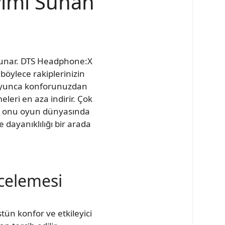
yimi Sunan
i sunar. DTS Headphone:X
 böylece rakiplerinizin
 boyunca konforunuzdan
leri en aza indirir. Çok
 da onu oyun dünyasında
 dayanıklılığı bir arada
ncelemesi
tün konfor ve etkileyici