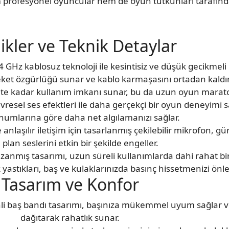
em profesyonel oyuncular hem de oyun tutkunları tarafından
likler ve Teknik Detaylar
 GHz kablosuz teknoloji ile kesintisiz ve düşük gecikmeli b
eket özgürlüğü sunar ve kablo karmaşasını ortadan kaldırı
aate kadar kullanım imkanı sunar, bu da uzun oyun maratonl
esel ses efektleri ile daha gerçekçi bir oyun deneyimi s
onumlarına göre daha net algılamanızı sağlar.
nlaşılır iletişim için tasarlanmış çekilebilir mikrofon, gür
 plan seslerini etkin bir şekilde engeller.
azanmış tasarımı, uzun süreli kullanımlarda dahi rahat bi
yastıkları, baş ve kulaklarınızda basınç hissetmenizi önle
Tasarım ve Konfor
 baş bandı tasarımı, başınıza mükemmel uyum sağlar ve ağ
dağıtarak rahatlık sunar.