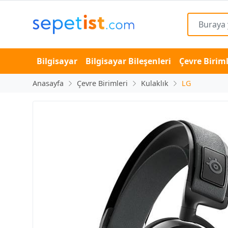
Bilgisayar
Bilgisayar Bileşenleri
Çevre Biriml
Anasayfa
Çevre Birimleri
Kulaklık
LG