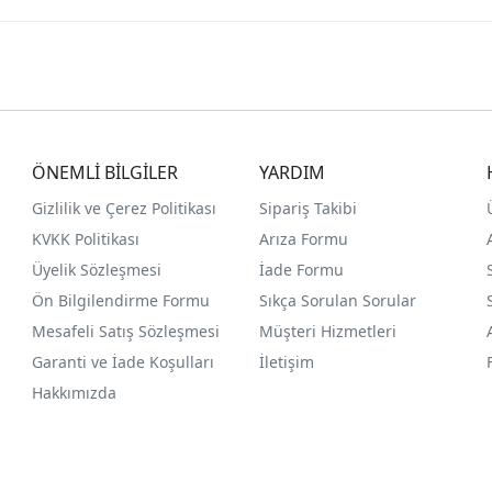
ÖNEMLİ BİLGİLER
YARDIM
Gizlilik ve Çerez Politikası
Sipariş Takibi
KVKK Politikası
Arıza Formu
Üyelik Sözleşmesi
İade Formu
Ön Bilgilendirme Formu
Sıkça Sorulan Sorular
Mesafeli Satış Sözleşmesi
Müşteri Hizmetleri
Garanti ve İade Koşulları
İletişim
Hakkımızda
®
PlatinMarket
E-Ticaret Sistemi
İle Hazırlanmıştır.