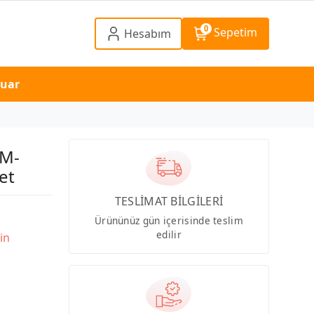
0
Sepetim
Hesabım
suar
SM-
et
TESLİMAT BİLGİLERİ
Ürününüz gün içerisinde teslim
edilir
in