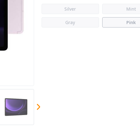
Silver
Mint
Gray
Pink