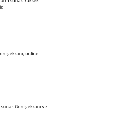
form sunar. Yüksek
r.
eniş ekranı, online
ı sunar. Geniş ekranı ve