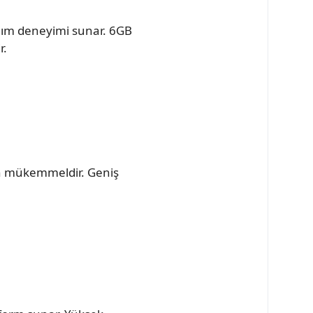
anım deneyimi sunar. 6GB
r.
çin mükemmeldir. Geniş