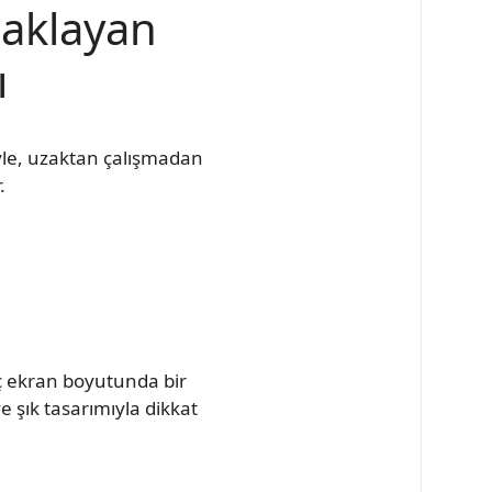
caklayan
ı
yle, uzaktan çalışmadan
.
ç ekran boyutunda bir
 şık tasarımıyla dikkat