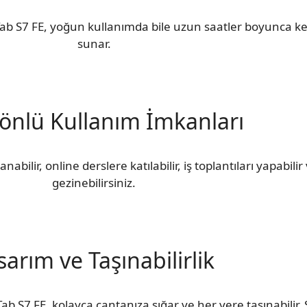
b S7 FE, yoğun kullanımda bile uzun saatler boyunca kes
sunar.
önlü Kullanım İmkanları
anabilir, online derslere katılabilir, iş toplantıları yapabi
gezinebilirsiniz.
sarım ve Taşınabilirlik
 S7 FE, kolayca çantanıza sığar ve her yere taşınabilir. Ş