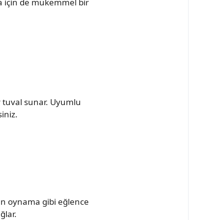
ma için de mükemmel bir
ir tuval sunar. Uyumlu
iniz.
un oynama gibi eğlence
ğlar.