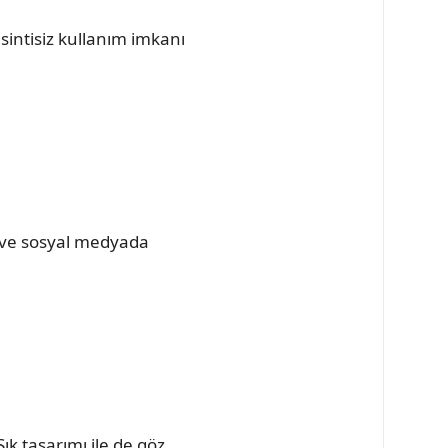
intisiz kullanım imkanı
lir ve sosyal medyada
ık tasarımı ile de göz