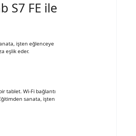
 S7 FE ile
anata, işten eğlenceye
a eşlik eder.
 tablet. Wi-Fi bağlantı
Eğitimden sanata, işten