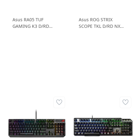
Asus RA05 TUF
Asus ROG STRIX
GAMING K3 D/RD
SCOPE TKL D/RD NX
Türkçe Q Red Switch
Türkçe Q RGB Mekanik
RGB Mekanik Gaming
Gaming Kablolu Klavye
Kablolu Klavye