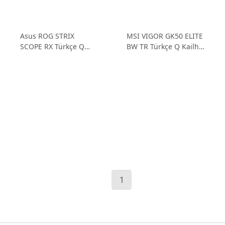
Asus ROG STRIX
MSI VIGOR GK50 ELITE
SCOPE RX Türkçe Q
BW TR Türkçe Q Kailh
Red Switch RGB
Switch RGB Mekanik
Mekanik Gaming
Gaming Kablolu Klavye
Kablolu Klavye
1