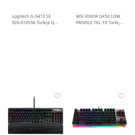
Logitech G G413 SE
MSI VIGOR GK50 LOW
920-010556 Türkçe Q
PROFILE TKL TR Türkçe
Tactile Switch Mekanik
Q Kailh Switch RGB
Gaming Kablolu Klavye
Mekanik Gaming
Kablolu Klavye