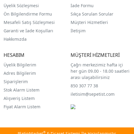
Üyelik Sözleşmesi
İade Formu
Ön Bilgilendirme Formu
Sıkça Sorulan Sorular
Mesafeli Satış Sözleşmesi
Müşteri Hizmetleri
Garanti ve İade Koşulları
İletişim
Hakkımızda
HESABIM
MÜŞTERİ HİZMETLERİ
Üyelik Bilgilerim
Çağrı merkezimiz hafta içi
her gün 09.00 - 18.00 saatleri
Adres Bilgilerim
arası ulaşabilirsiniz
Siparişlerim
850 307 77 38
Stok Alarm Listem
iletisim@sepetist.com
Alışveriş Listem
Fiyat Alarm Listem
®
PlatinMarket
E-Ticaret Sistemi
İle Hazırlanmıştır.