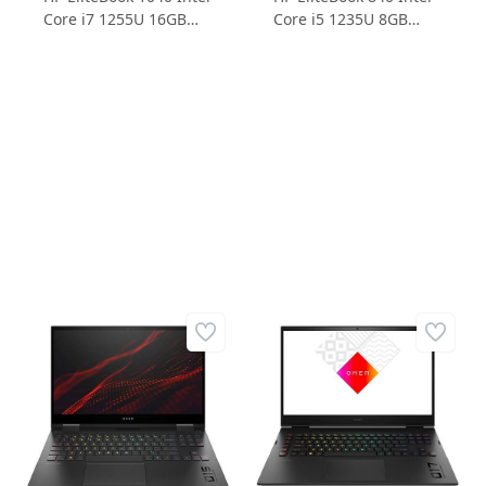
Core i7 1255U 16GB
Core i5 1235U 8GB
512GB SSD Intel Iris Xe
512GB SSD Intel Iris Xe
Graphics 14 WUXGA
Graphics 14 WUXGA
IPS Windows 11 Pro
IPS Windows 11 Pro
Gri 5P712EA Dizüstü
Gri 5P748EA Dizüstü
Bilgisayar
Bilgisayar