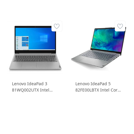
Lenovo IdeaPad 3
Lenovo IdeaPad 5
81WQ002UTX Intel
82FE00LBTX Intel Core
Pentium Silver N5030
i3 1115G4 4GB 256GB
4GB 128GB SSD Intel
SSD 14 FHD Windows
UHD Graphics 605 15.6
11 Home Dizüstü
HD Windows 10 Home
Bilgisayar
Gri Dizüstü Bilgisayar