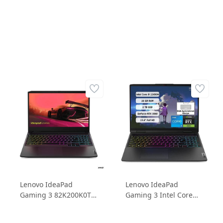
FHD 165Hz IPS Freedos
FHD 165Hz IPS Freedos
Dizüstü Bilgisayar
Dizüstü Bilgisayar
Lenovo IdeaPad
Lenovo IdeaPad
Gaming 3 82K200K0TX
Gaming 3 Intel Core
AMD Ryzen 5 5600H
i5-12450H 16GB 1TB
16GB 512GB SSD
SSD RTX3060 6GD6