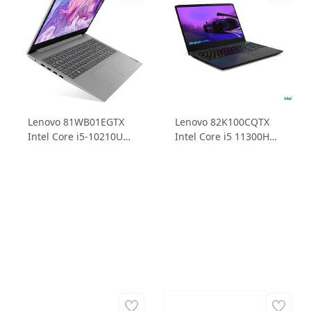
Lenovo 81WB01EGTX
Lenovo 82K100CQTX
Intel Core i5-10210U
Intel Core i5 11300H
8GB 512GB SSD Intel
8GB 512GB SSD
UHD Grafikleri 15.6
RTX3050Ti 4GD6 15.6
FHD TN FreeDos Siyah
FHD IPS Windows 11
Dizüstü Bilgisayar
Home Dizüstü
Bilgisayar