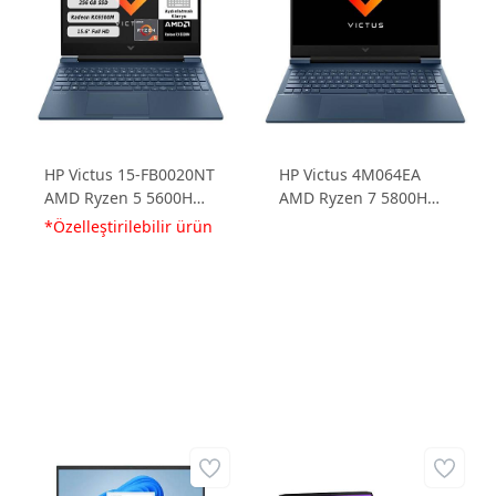
HP Victus 15-FB0020NT
HP Victus 4M064EA
AMD Ryzen 5 5600H
AMD Ryzen 7 5800H
8GB 256GB SSD
16GB 512GB SSD 16.1
*Özelleştirilebilir ürün
Radeon RX6500M
FHD IPS Freedos
4GD6 144Hz 15.6 FHD
Dizüstü Bilgisayar
144Hz FreeDos
7N5M8EA Dizüstü
Bilgisayar