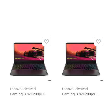
Windows 11 Home
165Hz Windows 11
82K101EKTX Dizüstü
Home Dizüstü
Bilgisayar
Bilgisayar
Lenovo IdeaPad
Lenovo IdeaPad
Gaming 3 82K200JUTX
Gaming 3 82K200JWTX
AMD Ryzen 7 5800H
AMD Ryzen 7 5800H
16GB 512GB SSD
16GB 512GB SSD
RTX3060 6GD6 15.6
RTX3050Ti 4GD6 15.6