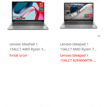
Lenovo IdeaPad 1
Lenovo Ideapad 1
15ALC7 AMD Ryzen 5-
15ALC7 AMD Ryzen 7
5500U 8GB 256GB SSD
5700U 12GB 1TB SSD
Fırsat ürün
Lenovo Ideapad 1
AMD Radeon Graphics
Radeon Graphics
15ALC7 82R4006FTR-
15.6 FHD FreeDos
Freedos 15.6 FullHD
121
82R400S7TX Dizüstü
82R4006FTR-121
Bilgisayar
Dizüstü Bilgisayar