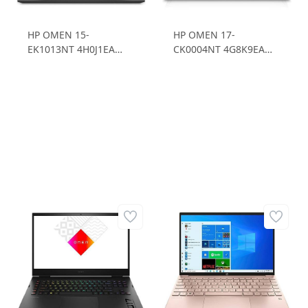
HP OMEN 15-
HP OMEN 17-
EK1013NT 4H0J1EA
CK0004NT 4G8K9EA
Intel Core i7 10870H
Intel Core i7 11800H
8GB 512 SSD RTX3060
16GB 1TB SSD RTX3070
6GD6 15.6 FHD IPS
8GD6 17.3 FHD IPS
Freedos Dizüstü
Freedos Dizüstü
Bilgisayar
Bilgisayar