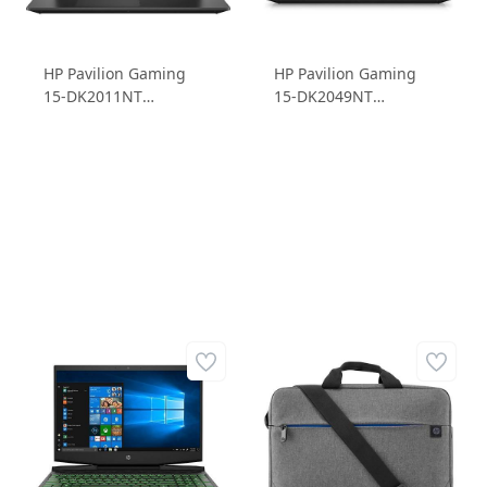
HP Pavilion Gaming
HP Pavilion Gaming
15-DK2011NT
15-DK2049NT
4G8Q9EA Intel Core i5
4H0W1EA Intel Core i5
11300H 16GB+1TB
11300H 8GB (2x4GB)
RTX3050TI 4GD6 15.6
512 SSD RTX3050 4GD6
FHD IPS Freedos
15.6 FHD IPS 144Hz
Dizüstü Bilgisayar
Windows 11 Home
Dizüstü Bilgisayar