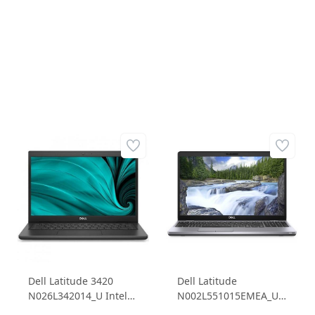
8GB 256GB SSD 15.6
8GB 256GB SSD Intel
FHD Windows10 Pro
Iris Xe Graphics 15.6
Taşınabilir Dizüstü
FHD Ubuntu Dizüstü
Bilgisayar
Bilgisayar
Dell Latitude 3420
Dell Latitude
N026L342014_U Intel
N002L551015EMEA_UBU
Core i5 1145G7 16G
5510 Intel Core i5-