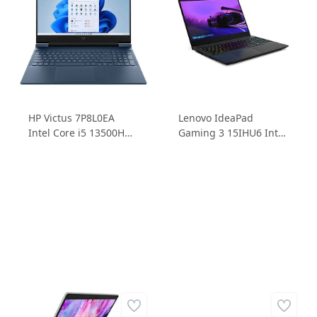
HP Victus 7P8L0EA
Lenovo IdeaPad
Intel Core i5 13500H
Gaming 3 15IHU6 Intel
8GB 512GB SSD
Core i5 11300H 16GB
RTX3050 6GD6 15.6
512GB SSD RTX 3050
FHD IPS 144Hz Freedos
4GD6 15.6 FHD IPS
Oyuncu Dizüstü
165Hz FreeDos
Bilgisayar
82K100CVTX Dizüstü
Bilgisayar