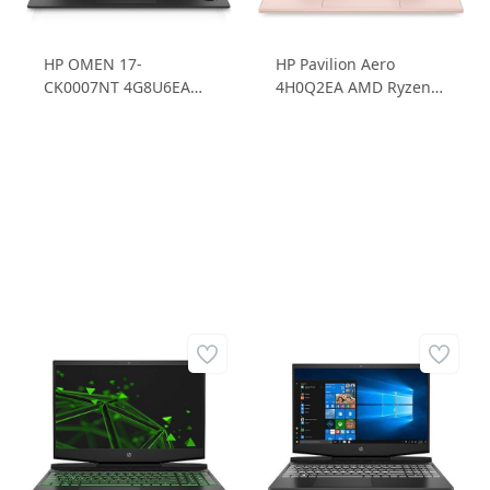
HP OMEN 17-
HP Pavilion Aero
CK0007NT 4G8U6EA
4H0Q2EA AMD Ryzen 5
Intel Core i7 11800H
5600U 8GB 256GB SSD
16GB 1TB SSD RTX3060
13.3 WUXGA IPS
6GD6 17.3 FHD IPS
Windows 10 Home
Freedos Dizüstü
Dizüstü Bilgisayar
Bilgisayar