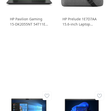
HP Pavilion Gaming
HP Prelude 1E7D7AA
15-DK2055NT 54T11EA
15.6-inch Laptop
Intel Core i7 11370H
Çantası
16GB 512 SSD
RTX3050Ti 4GD6 15.6
FHD IPS Windows 11
Home Dizüstü
Bilgisayar