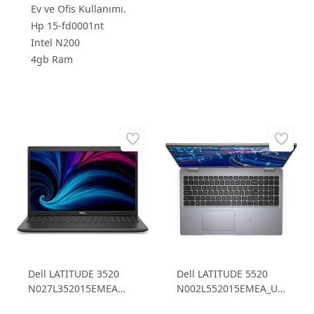
Ev ve Ofis Kullanımı.
Hp 15-fd0001nt
Intel N200
4gb Ram
Dell LATITUDE 3520
Dell LATITUDE 5520
N027L352015EMEA
N002L552015EMEA_U
Intel Core i7-1165G7
Intel Core i5 1135G7