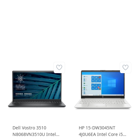
512G SSD 14.0 FHD
10310U 8GB 256GB
Ubuntu Dizüstü
SSD 15.6 Ubuntu
Bilgisayar
Dizüstü Bilgisayar
Dell Vostro 3510
HP 15-DW3045NT
N8068VN3510U Intel
4J0U6EA Intel Core i5