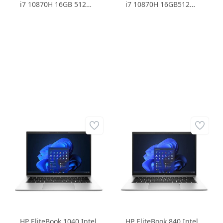
i7 10870H 16GB 512
i7 10870H 16GB512
SSD RTX3070 8GD6
SSD RTX3060 6GD6
15.6 FHD IPS Freedos
15.6 FHD IPS Freedos
Dizüstü Bilgisayar
Dizüstü Bilgisayar
HP EliteBook 1040 Intel
HP EliteBook 840 Intel