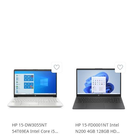
Core i7 1165G7 8GB
1135G7 8GB 256GB
512GB SSD 15.6 FHD
SSD 15.6 FHD W10H
Ubuntu Dizüstü
(W11 Upgrade) Dizüstü
Bilgisayar
Bilgisayar
HP 15-DW3055NT
HP 15-FD0001NT Intel
54T69EA Intel Core i5
N200 4GB 128GB HDD