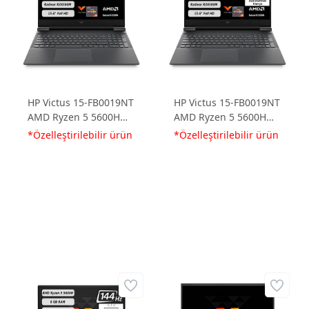
HP Victus 15-FB0019NT
HP Victus 15-FB0019NT
AMD Ryzen 5 5600H
AMD Ryzen 5 5600H
32GB 512GB SSD
8GB 512GB SSD
*Özelleştirilebilir ürün
*Özelleştirilebilir ürün
Radeon RX6500M
Radeon RX6500M
4GD6 15.6 FHD 144Hz
4GD6 15.6 FHD 144Hz
FreeDos 7N5M7EA-
FreeDos 7N5M7EA
32512 Dizüstü
Dizüstü Bilgisayar
Bilgisayar