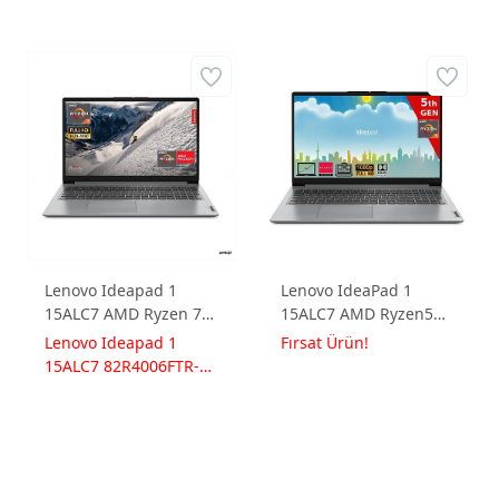
Lenovo Ideapad 1
Lenovo IdeaPad 1
15ALC7 AMD Ryzen 7
15ALC7 AMD Ryzen5
5700U 8GB 512GB SSD
5625U 8GB 256GB SSD
Lenovo Ideapad 1
Fırsat Ürün!
Radeon Graphics
AMD Radeon Graphics
15ALC7 82R4006FTR-W
Windows 11 Pro 15.6
15.6 FHD FreeDos
Notebook
FullHD 82R4006FTR-W
82R400VRTX
Dizüstü Bilgisayar
Taşınabilir Bilgisayar