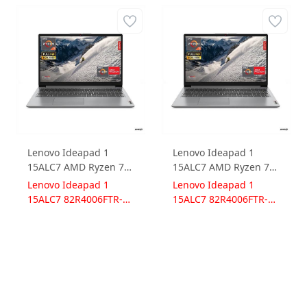
Lenovo Ideapad 1
Lenovo Ideapad 1
15ALC7 AMD Ryzen 7
15ALC7 AMD Ryzen 7
5700U 16GB 512GB
5700U 16GB 512GB
Lenovo Ideapad 1
Lenovo Ideapad 1
SSD Radeon Graphics
SSD Radeon Graphics
15ALC7 82R4006FTR-
15ALC7 82R4006FTR-
Freedos 15.6 FullHD
Windows 11 Pro 15.6
16512 Notebook
16512W
82R4006FTR-16512
FullHD 82R4006FTR-
Dizüstü Bilgisayar
16512W Dizüstü
Bilgisayar