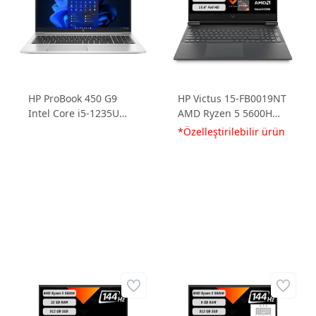
HP ProBook 450 G9
HP Victus 15-FB0019NT
Intel Core i5-1235U
AMD Ryzen 5 5600H
8GB 512GB SSD Intel
16GB 512GB SSD
*Özelleştirilebilir ürün
Iris Xe Graphics 15.6
Radeon RX6500M
FHD IPS FreeDos
4GD6 15.6 FHD 144Hz
6S6Y9EA Dizüstü
FreeDos 7N5M7EA-
Bilgisayar
16512 Dizüstü
Bilgisayar