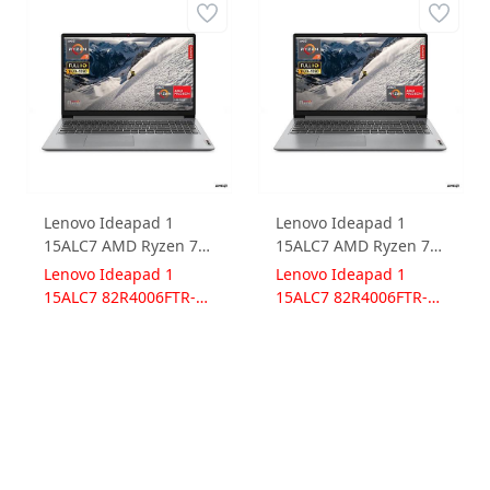
Lenovo Ideapad 1
Lenovo Ideapad 1
15ALC7 AMD Ryzen 7
15ALC7 AMD Ryzen 7
5700U 12GB 512GB
5700U 16GB 1TB SSD
Lenovo Ideapad 1
Lenovo Ideapad 1
SSD Radeon Graphics
Radeon Graphics
15ALC7 82R4006FTR-
15ALC7 82R4006FTR-
Windows 11 Pro 15.6
Freedos 15.6 FullHD
12512W
161
FullHD 82R4006FTR-
82R4006FTR-161
12512W Dizüstü
Dizüstü Bilgisayar
Bilgisayar