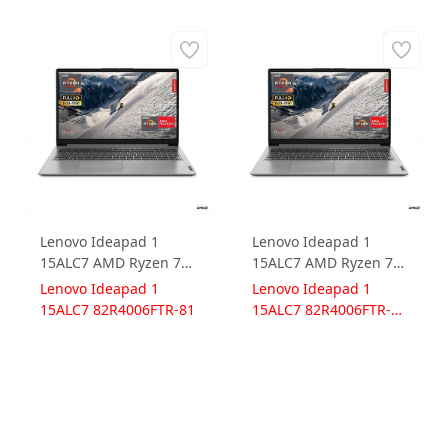
Lenovo Ideapad 1
Lenovo Ideapad 1
15ALC7 AMD Ryzen 7
15ALC7 AMD Ryzen 7
5700U 8GB 1TB SSD
5700U 8GB 1TB SSD
Lenovo Ideapad 1
Lenovo Ideapad 1
Radeon Graphics
Radeon Graphics
15ALC7 82R4006FTR-81
15ALC7 82R4006FTR-
Freedos 15.6 FullHD
Windows 11 Pro 15.6
81W
82R4006FTR-81
FullHD 82R4006FTR-
Dizüstü Bilgisayar
81W Dizüstü Bilgisayar