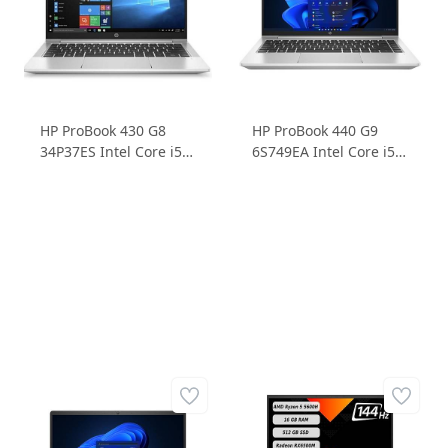
HP ProBook 430 G8
HP ProBook 440 G9
34P37ES Intel Core i5
6S749EA Intel Core i5
1135G7 4GB 128GB
1235U 8GB DDR4
SSD 13.3 FHD Windows
512GB SSD MX570 14
10 Home Dizüstü
FHD IPS FreeDos
Bilgisayar
Dizüstü Bilgisayar