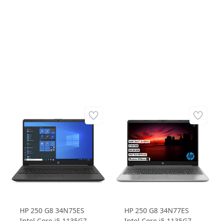
1135G7 8GB 512GB
Intel UHD Graphics
SSD MX350 2GD5 15.6
15.6 HD Windows 11
FHD IPS Windows 11
Home 80R51EA
Home Dizüstü
Dizüstü Bilgisayar
Bilgisayar
HP 250 G8 34N75ES
HP 250 G8 34N77ES
Intel Core i5 1135G7
Intel Core i5 1135G7