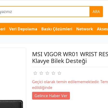
ARA
eri
Veri Depolama
Baskı Çözümleri
Network
Akse
MSI VIGOR WR01 WRIST RE
Klavye Bilek Desteği
Geçici olarak temin edilememektedir. Tem
edildiğinde
Gelince Haber Ver