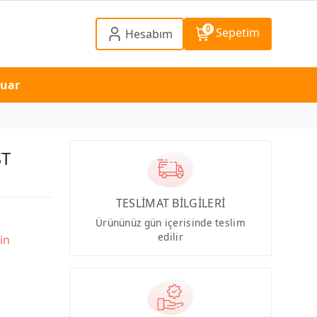
0
Sepetim
Hesabım
suar
ST
TESLİMAT BİLGİLERİ
Ürününüz gün içerisinde teslim
edilir
in