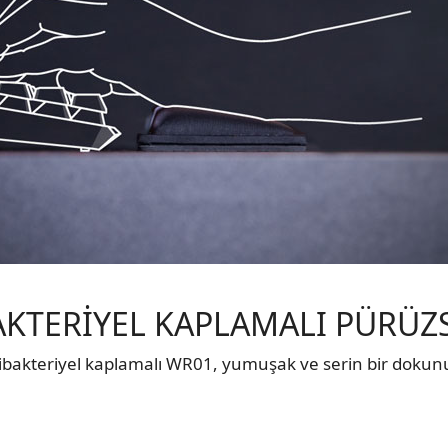
AKTERİYEL KAPLAMALI PÜRÜZ
tibakteriyel kaplamalı WR01, yumuşak ve serin bir dokunu