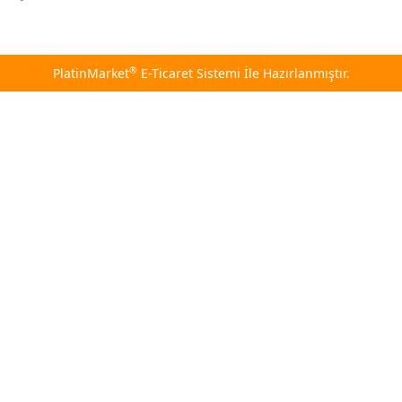
®
PlatinMarket
E-Ticaret Sistemi
İle Hazırlanmıştır.