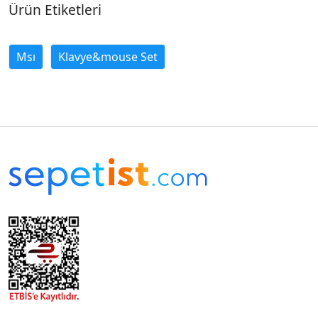
Ürün Etiketleri
Msı
Klavye&mouse Set