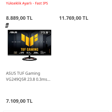
200Hz Fast IPS Yükseklik
WLED Pivot Gaming
Yükseklik Ayarlı - Fast IPS
Ayarlı Monitor
Monitor 68C6GAC4TK
8.889,00 TL
11.769,00 TL
Yeni
ASUS TUF Gaming
VG249Q5R 23.8 0.3ms
200Hz Fast IPS Monitor
7.109,00 TL