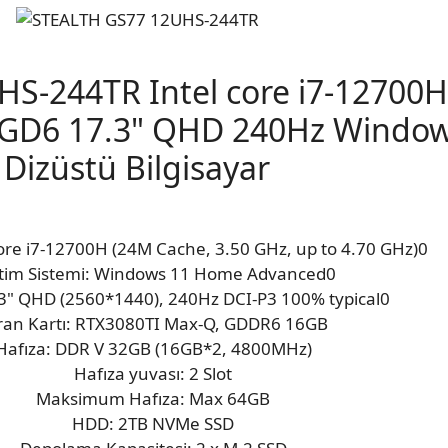
S-244TR Intel core i7-12700
6GD6 17.3" QHD 240Hz Windo
Dizüstü Bilgisayar
Core i7-12700H (24M Cache, 3.50 GHz, up to 4.70 GHz)0
etim Sistemi: Windows 11 Home Advanced0
.3" QHD (2560*1440), 240Hz DCI-P3 100% typical0
ran Kartı: RTX3080TI Max-Q, GDDR6 16GB
Hafıza: DDR V 32GB (16GB*2, 4800MHz)
Hafıza yuvası: 2 Slot
Maksimum Hafıza: Max 64GB
HDD: 2TB NVMe SSD