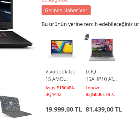
Gelince Haber Ver
Bu ürünün yerine tercih edebileceğiniz ür
Yeni
Vivobook Go
LOQ
15 AMD
15AHP10 AI
Ryzen 5
AMD Ryzen7
Asus E1504FA-
Lenovo
7520U 8GB
250 24GB 1TB
BQ4442
83JG006ETR /
AI 572 TOPs
512GB 15.6
RTX5060 15.6
19.999,00 TL
81.439,00 TL
FreeDos
IPS FHD
E1504FA-
FreeDos
BQ4442
Gaming
Laptop
Dizüstü
Bilgisayar