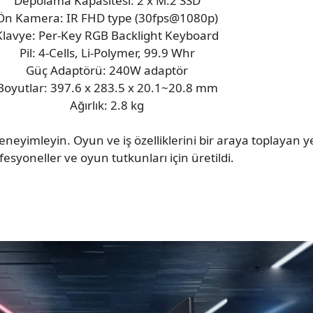
Depolama Kapasitesi: 2 x M.2 SSD
Ön Kamera: IR FHD type (30fps@1080p)
Klavye: Per-Key RGB Backlight Keyboard
Pil: 4-Cells, Li-Polymer, 99.9 Whr
Güç Adaptörü: 240W adaptör
Boyutlar: 397.6 x 283.5 x 20.1~20.8 mm
Ağırlık: 2.8 kg
 deneyimleyin. Oyun ve iş özelliklerini bir araya toplayan
fesyoneller ve oyun tutkunları için üretildi.