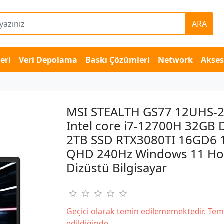
ARA
eri
Veri Depolama
Baskı Çözümleri
Network
Akse
MSI STEALTH GS77 12UHS-
Intel core i7-12700H 32GB
2TB SSD RTX3080TI 16GD6 1
QHD 240Hz Windows 11 H
Dizüstü Bilgisayar
Geçici olarak temin edilememektedir. Tem
edildiğinde