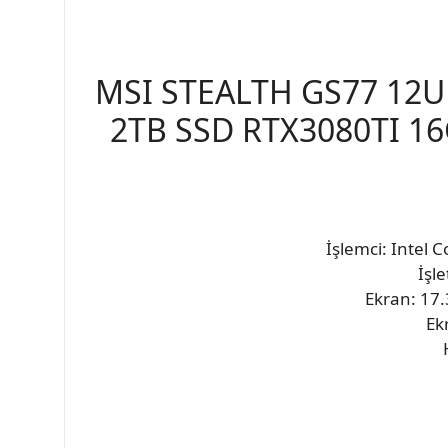
MSI STEALTH GS77 12UH
2TB SSD RTX3080TI 1
İşlemci: Intel 
İşl
Ekran: 17
Ek