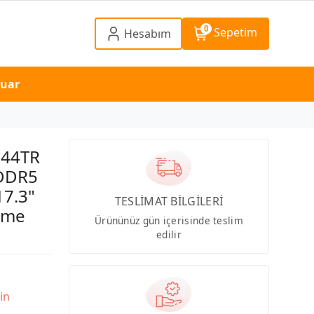
0
Sepetim
Hesabım
suar
244TR
 DDR5
7.3"
TESLİMAT BİLGİLERİ
ome
Ürününüz gün içerisinde teslim
edilir
in