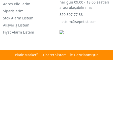
her gün 09.00 - 18.00 saatleri
Adres Bilgilerim
arası ulaşabilirsiniz
Siparişlerim
850 307 77 38
Stok Alarm Listem
iletisim@sepetist.com
Alışveriş Listem
Fiyat Alarm Listem
®
PlatinMarket
E-Ticaret Sistemi
İle Hazırlanmıştır.