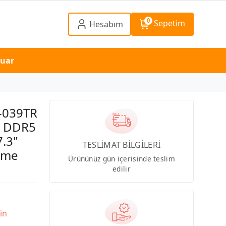
0
Sepetim
Hesabım
suar
-039TR
B DDR5
.3"
TESLİMAT BİLGİLERİ
ome
Ürününüz gün içerisinde teslim
edilir
in