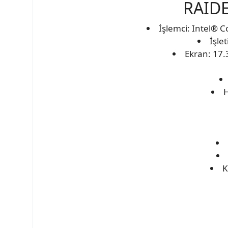
RAID
İşlemci: Intel® 
İşle
Ekran: 17.
H
K