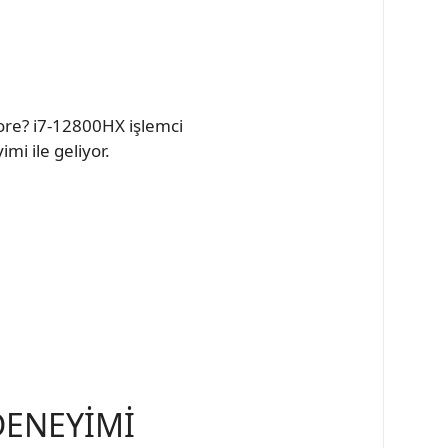
ore? i7-12800HX işlemci
i ile geliyor.
DENEYİMİ