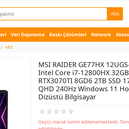
ARA
eri
Veri Depolama
Baskı Çözümleri
Network
Akse
MSI
MSI RAIDER GE77HX 12UGS
Intel Core i7-12800HX 32G
RTX3070TI 8GD6 2TB SSD 17
QHD 240Hz Windows 11 H
Dizüstü Bilgisayar
Geçici olarak temin edilememektedir. Tem
edildiğinde