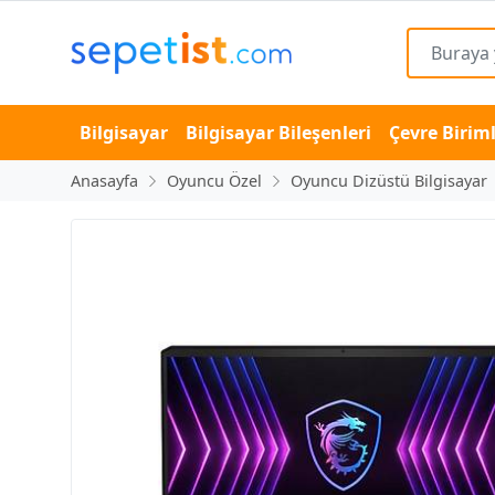
Bilgisayar
Bilgisayar Bileşenleri
Çevre Biriml
Anasayfa
Oyuncu Özel
Oyuncu Dizüstü Bilgisayar