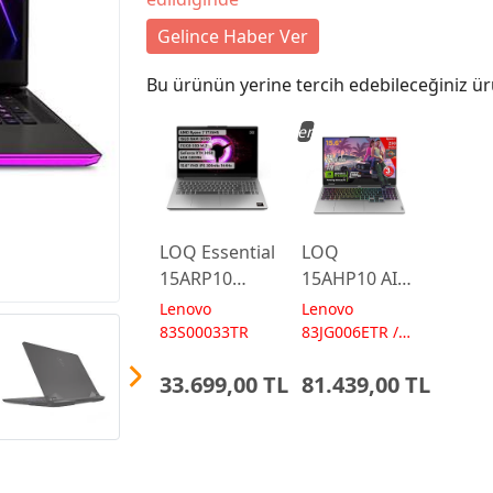
Gelince Haber Ver
Bu ürünün yerine tercih edebileceğiniz ür
Yeni
LOQ Essential
LOQ
15ARP10
15AHP10 AI
AMD Ryzen 7
AMD Ryzen7
Lenovo
Lenovo
7735HS 16GB
250 24GB 1TB
83S00033TR
83JG006ETR /
AI 572 TOPs
512GB
RTX5060 15.6
33.699,00 TL
81.439,00 TL
RTX3050 15.6
IPS FHD
FreeDos
FreeDos
Gaming
Gaming
Laptop
Dizüstü
Bilgisayar