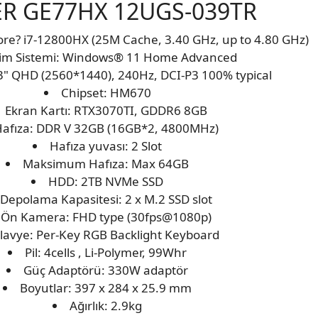
ER GE77HX 12UGS-039TR
Core? i7-12800HX (25M Cache, 3.40 GHz, up to 4.80 GHz)
tim Sistemi: Windows® 11 Home Advanced
3" QHD (2560*1440), 240Hz, DCI-P3 100% typical
Chipset: HM670
Ekran Kartı: RTX3070TI, GDDR6 8GB
afıza: DDR V 32GB (16GB*2, 4800MHz)
Hafıza yuvası: 2 Slot
Maksimum Hafıza: Max 64GB
HDD: 2TB NVMe SSD
Depolama Kapasitesi: 2 x M.2 SSD slot
Ön Kamera: FHD type (30fps@1080p)
lavye: Per-Key RGB Backlight Keyboard
Pil: 4cells , Li-Polymer, 99Whr
Güç Adaptörü: 330W adaptör
Boyutlar: 397 x 284 x 25.9 mm
Ağırlık: 2.9kg