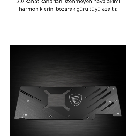
2.0 kanat kanarları istenmeyen hava akımı
harmoniklerini bozarak gürültüyü azaltır.