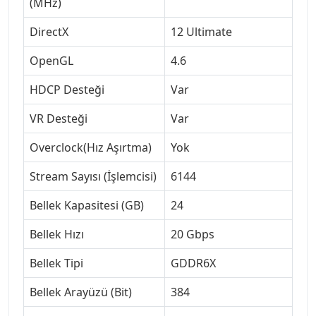
(MHz)
DirectX
12 Ultimate
OpenGL
4.6
HDCP Desteği
Var
VR Desteği
Var
Overclock(Hız Aşırtma)
Yok
Stream Sayısı (İşlemcisi)
6144
Bellek Kapasitesi (GB)
24
Bellek Hızı
20 Gbps
Bellek Tipi
GDDR6X
Bellek Arayüzü (Bit)
384