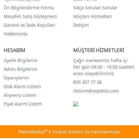
Ön Bilgilendirme Formu
Sıkça Sorulan Sorular
Mesafeli Satış Sözleşmesi
Müşteri Hizmetleri
Garanti ve İade Koşulları
İletişim
Hakkımızda
HESABIM
MÜŞTERİ HİZMETLERİ
Üyelik Bilgilerim
Çağrı merkezimiz hafta içi
her gün 09.00 - 18.00 saatleri
Adres Bilgilerim
arası ulaşabilirsiniz
Siparişlerim
850 307 77 38
Stok Alarm Listem
iletisim@sepetist.com
Alışveriş Listem
Fiyat Alarm Listem
®
PlatinMarket
E-Ticaret Sistemi
İle Hazırlanmıştır.