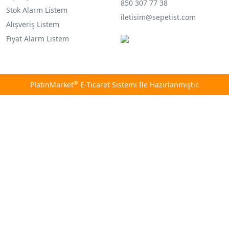
850 307 77 38
Stok Alarm Listem
iletisim@sepetist.com
Alışveriş Listem
Fiyat Alarm Listem
®
PlatinMarket
E-Ticaret Sistemi
İle Hazırlanmıştır.