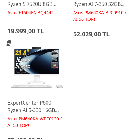
Ryzen 5 7520U 8GB
Ryzen AI 7-350 32GB
512GB 15.6 FreeDos
512GB 23.8 FreeDos
Asus E1504FA-BQ4442
Asus PM640KA-BPC0910 /
E1504FA-BQ4442 Laptop
Siyah AI-Powered AIO
AI 50 TOPs
Bilgisayar PM640KA
19.999,00 TL
52.029,00 TL
Yeni
ExpertCenter P600
Ryzen AI 5-330 16GB
512GB 23.8 FreeDos
Asus PM640KA-WPC0130 /
Beyaz AI-Powered AIO
AI 50 TOPs
Bilgisayar PM640KA