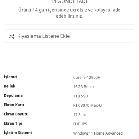
14 GÜNDE İADE
Ürünü 14 gün içerisinde ücretsiz ve kolayca iade
edebilirsiniz.
Kıyaslama Listene Ekle
İşlemci
Core i9-12900H
Bellek
16GB Bellek
Depolama
1TB SSD
Ekran Kartı
RTX 3070 Max-Q
Ekran Boyutu
17.3 inç
Ekran Tipi
FHD IPS
İşletim Sistemi
Windows11 Home Advanced