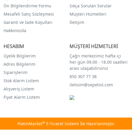
Ön Bilgilendirme Formu
Sıkça Sorulan Sorular
Mesafeli Satış Sözleşmesi
Müşteri Hizmetleri
Garanti ve İade Koşulları
İletişim
Hakkımızda
HESABIM
MÜŞTERİ HİZMETLERİ
Üyelik Bilgilerim
Çağrı merkezimiz hafta içi
her gün 09.00 - 18.00 saatleri
Adres Bilgilerim
arası ulaşabilirsiniz
Siparişlerim
850 307 77 38
Stok Alarm Listem
iletisim@sepetist.com
Alışveriş Listem
Fiyat Alarm Listem
®
PlatinMarket
E-Ticaret Sistemi
İle Hazırlanmıştır.