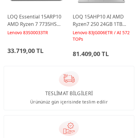
LOQ Essential 15ARP10
LOQ 15AHP10 AI AMD
AMD Ryzen 7 7735HS
Ryzen7 250 24GB 1TB
16GB 512GB RTX3050
RTX5060 15.6 IPS FHD
Lenovo 83S00033TR
Lenovo 83JG006ETR / AI 572
15.6 FreeDos Gaming
FreeDos Gaming
TOPs
Laptop
Dizüstü Bilgisayar
33.719,00 TL
81.409,00 TL
TESLİMAT BİLGİLERİ
Ürününüz gün içerisinde teslim edilir