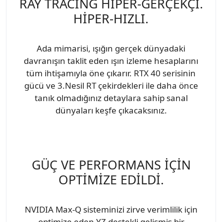
RAY TRACİNG HİPER-GERÇEKÇİ.
HİPER-HIZLI.
Ada mimarisi, ışığın gerçek dünyadaki
davranışın taklit eden ışın izleme hesaplarını
tüm ihtişamıyla öne çıkarır. RTX 40 serisinin
gücü ve 3.Nesil RT çekirdekleri ile daha önce
tanık olmadığınız detaylara sahip sanal
dünyaları keşfe çıkacaksınız.
GÜÇ VE PERFORMANS İÇİN
OPTİMİZE EDİLDİ.
NVIDIA Max-Q sisteminizi zirve verimlilik için
optimize eden YZ destekli gelişmiş bir