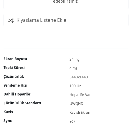
edebilirsiniz.
Kıyaslama Listene Ekle
Ekran Boyutu
34 inç
Tepki Süresi
4 ms
Çözünürlük
3440x1440
Yenileme Hızı
100 Hz
Dahili Hoparlör
Hoparlör Var
Çözünürlük Standartı
UWQHD
Kavis
Kavisli Ekran
Sync
Yok