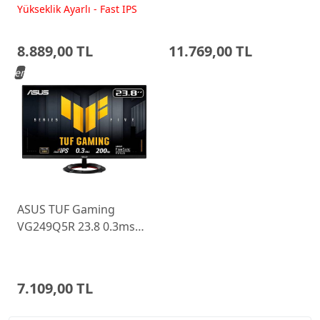
200Hz Fast IPS Yükseklik
WLED Pivot Gaming
Yükseklik Ayarlı - Fast IPS
Ayarlı Monitor
Monitor 68C6GAC4TK
8.889,00 TL
11.769,00 TL
Yeni
ASUS TUF Gaming
VG249Q5R 23.8 0.3ms
200Hz Fast IPS Monitor
7.109,00 TL