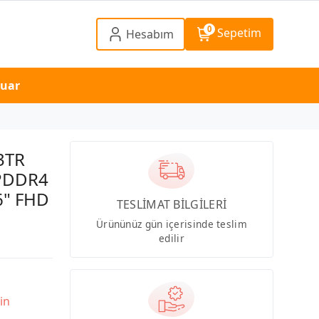
0
Sepetim
Hesabım
suar
3TR
LPDDR4
6" FHD
TESLİMAT BİLGİLERİ
Ürününüz gün içerisinde teslim
edilir
in