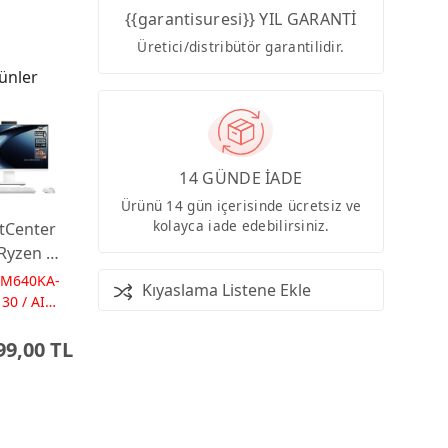
{{garantisuresi}} YIL GARANTİ
Üretici/distribütör garantilidir.
ünler
14 GÜNDE İADE
Ürünü 14 gün içerisinde ücretsiz ve
kolayca iade edebilirsiniz.
tCenter
Ryzen AI
 16GB
PM640KA-
Kıyaslama Listene Ekle
 23.8
30 / AI
Ps
Dos
99,00 TL
 AI-
red AIO
ayar
0KA