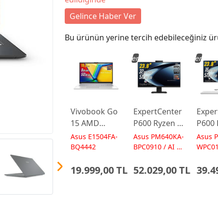
Gelince Haber Ver
Bu ürünün yerine tercih edebileceğiniz ür
Yeni
Yeni
Vivobook Go
ExpertCenter
Exper
15 AMD
P600 Ryzen AI
P600 
Ryzen 5
7-350 32GB
5-330
Asus E1504FA-
Asus PM640KA-
Asus 
7520U 8GB
512GB 23.8
512GB
BQ4442
BPC0910 / AI 50
WPC01
TOPs
50 TO
512GB 15.6
FreeDos
Free
19.999,00 TL
52.029,00 TL
39.4
FreeDos
Siyah AI-
Beyaz
E1504FA-
Powered AIO
Powe
BQ4442
Bilgisayar
Bilgis
Laptop
PM640KA
PM64