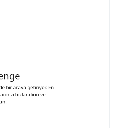
denge
de bir araya getiriyor. En
rınızı hızlandırın ve
un.