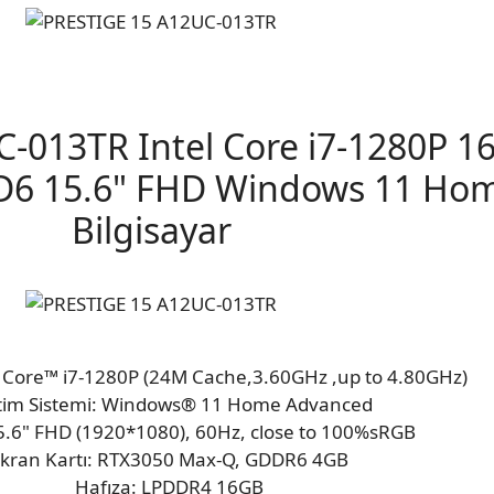
-013TR Intel Core i7-1280P 
D6 15.6" FHD Windows 11 Hom
Bilgisayar
® Core™ i7-1280P (24M Cache,3.60GHz ,up to 4.80GHz)
etim Sistemi: Windows® 11 Home Advanced
5.6" FHD (1920*1080), 60Hz, close to 100%sRGB
kran Kartı: RTX3050 Max-Q, GDDR6 4GB
Hafıza: LPDDR4 16GB