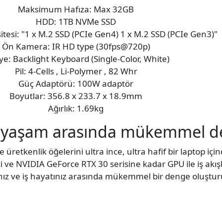
Maksimum Hafıza: Max 32GB
HDD: 1TB NVMe SSD
esi: "1 x M.2 SSD (PCIe Gen4) 1 x M.2 SSD (PCIe Gen3)"
Ön Kamera: IR HD type (30fps@720p)
ye: Backlight Keyboard (Single-Color, White)
Pil: 4-Cells , Li-Polymer , 82 Whr
Güç Adaptörü: 100W adaptör
Boyutlar: 356.8 x 233.7 x 18.9mm
Ağırlık: 1.69kg
el yaşam arasında mükemmel 
üretkenlik öğelerini ultra ince, ultra hafif bir laptop için
i ve NVIDIA GeForce RTX 30 serisine kadar GPU ile iş akışla
nız ve iş hayatınız arasında mükemmel bir denge oluştur