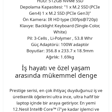
HDD: 512GB NVMe SSD
Depolama Kapasitesi: "1 x M.2 SSD (PCIe
Gen4) 1 x M.2 SSD (PCIe Gen3)"
Ön Kamera: IR HD type (30fps@720p)
Klavye: Backlight Keyboard (Single-Color,
White)
Pil: 3-Cells , Li-Polymer , 53.8 Whr
Güç Adaptörü: 100W adaptör
Boyutlar: 356.8 x 233.7 x 18.9mm
Ağırlık: 1.69kg
İş hayatı ve özel yaşam
arasında mükemmel denge
Prestige serisi, en çok ihtiyaç duyduğunuz iş ve
üretkenlik öğelerini ultra ince, ultra hafif bir
laptop içinde bir araya getiriyor. En yemi
12.Nesil Intel® Core™ i7'ye kadar işlemci ve