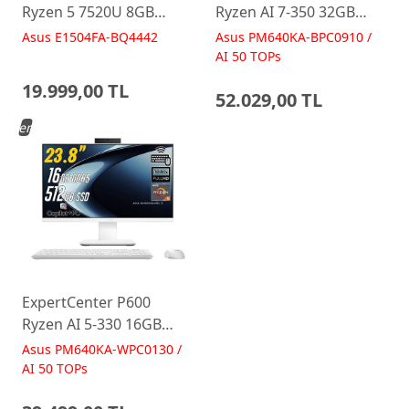
Ryzen 5 7520U 8GB
Ryzen AI 7-350 32GB
512GB 15.6 FreeDos
512GB 23.8 FreeDos
Asus E1504FA-BQ4442
Asus PM640KA-BPC0910 /
E1504FA-BQ4442 Laptop
Siyah AI-Powered AIO
AI 50 TOPs
Bilgisayar PM640KA
19.999,00 TL
52.029,00 TL
Yeni
ExpertCenter P600
Ryzen AI 5-330 16GB
512GB 23.8 FreeDos
Asus PM640KA-WPC0130 /
Beyaz AI-Powered AIO
AI 50 TOPs
Bilgisayar PM640KA