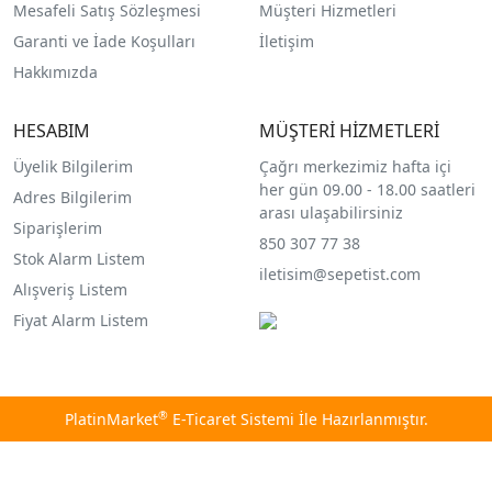
Mesafeli Satış Sözleşmesi
Müşteri Hizmetleri
Garanti ve İade Koşulları
İletişim
Hakkımızda
HESABIM
MÜŞTERİ HİZMETLERİ
Üyelik Bilgilerim
Çağrı merkezimiz hafta içi
her gün 09.00 - 18.00 saatleri
Adres Bilgilerim
arası ulaşabilirsiniz
Siparişlerim
850 307 77 38
Stok Alarm Listem
iletisim@sepetist.com
Alışveriş Listem
Fiyat Alarm Listem
®
PlatinMarket
E-Ticaret Sistemi
İle Hazırlanmıştır.