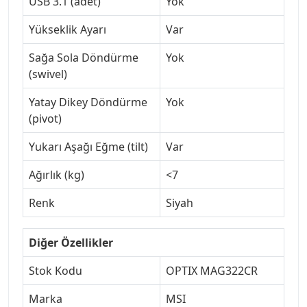
USB 3.1 (adet)
Yok
Yükseklik Ayarı
Var
Sağa Sola Döndürme
Yok
(swivel)
Yatay Dikey Döndürme
Yok
(pivot)
Yukarı Aşağı Eğme (tilt)
Var
Ağırlık (kg)
<7
Renk
Siyah
Diğer Özellikler
Stok Kodu
OPTIX MAG322CR
Marka
MSI