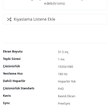
edebilirsiniz.
Kıyaslama Listene Ekle
Ekran Boyutu
31.5 inç
Tepki Süresi
1 ms
Çözünürlük
1920x1080
Yenileme Hızı
180 Hz
Dahili Hoparlör
Hoparlör Yok
Çözünürlük Standartı
FHD
Kavis
Kavisli Ekran
Sync
FreeSync