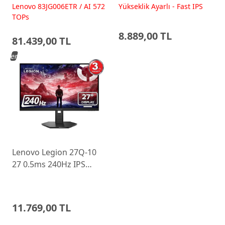
RTX5060 15.6 IPS FHD
200Hz Fast IPS Yükseklik
Lenovo 83JG006ETR / AI 572
Yükseklik Ayarlı - Fast IPS
FreeDos Gaming
Ayarlı Monitor
TOPs
Dizüstü Bilgisayar
8.889,00 TL
81.439,00 TL
Yeni
Lenovo Legion 27Q-10
27 0.5ms 240Hz IPS
WLED Pivot Gaming
Monitor 68C6GAC4TK
11.769,00 TL