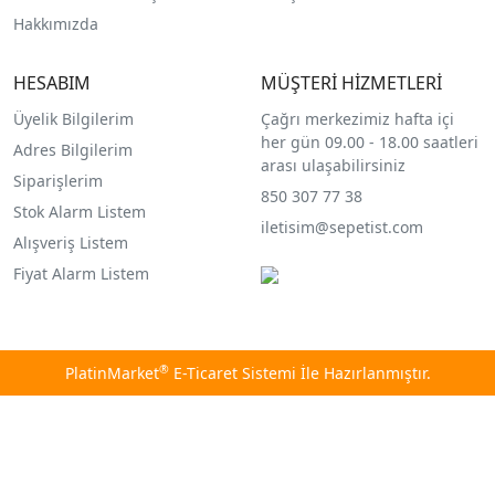
Hakkımızda
HESABIM
MÜŞTERİ HİZMETLERİ
Üyelik Bilgilerim
Çağrı merkezimiz hafta içi
her gün 09.00 - 18.00 saatleri
Adres Bilgilerim
arası ulaşabilirsiniz
Siparişlerim
850 307 77 38
Stok Alarm Listem
iletisim@sepetist.com
Alışveriş Listem
Fiyat Alarm Listem
®
PlatinMarket
E-Ticaret Sistemi
İle Hazırlanmıştır.