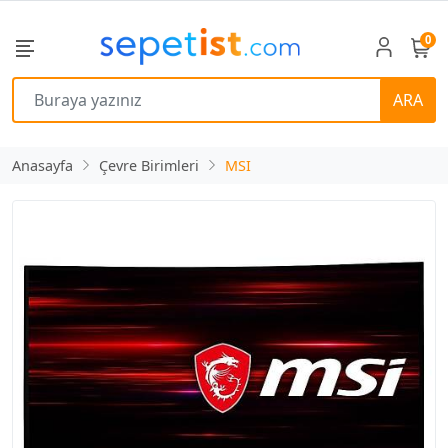
0
ARA
Anasayfa
Çevre Birimleri
MSI