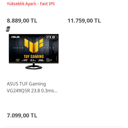
200Hz Fast IPS Yükseklik
WLED Pivot Gaming
Yükseklik Ayarlı - Fast IPS
Ayarlı Monitor
Monitor 68C6GAC4TK
8.889,00 TL
11.759,00 TL
Yeni
ASUS TUF Gaming
VG249Q5R 23.8 0.3ms
200Hz Fast IPS Monitor
7.099,00 TL