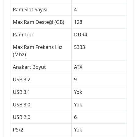
Ram Slot Sayısı
4
Max Ram Desteği (GB)
128
Ram Tipi
DDR4
Max Ram Frekans Hızı
5333
(Mhz)
Anakart Boyut
ATX
USB 3.2
9
USB 3.1
Yok
USB 3.0
Yok
USB 2.0
6
PS/2
Yok