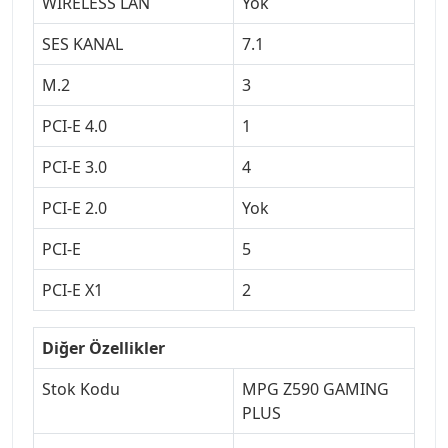
WIRELESS LAN
Yok
SES KANAL
7.1
M.2
3
PCI-E 4.0
1
PCI-E 3.0
4
PCI-E 2.0
Yok
PCI-E
5
PCI-E X1
2
Diğer Özellikler
Stok Kodu
MPG Z590 GAMING
PLUS