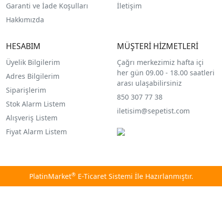
Garanti ve İade Koşulları
İletişim
Hakkımızda
HESABIM
MÜŞTERİ HİZMETLERİ
Üyelik Bilgilerim
Çağrı merkezimiz hafta içi
her gün 09.00 - 18.00 saatleri
Adres Bilgilerim
arası ulaşabilirsiniz
Siparişlerim
850 307 77 38
Stok Alarm Listem
iletisim@sepetist.com
Alışveriş Listem
Fiyat Alarm Listem
®
PlatinMarket
E-Ticaret Sistemi
İle Hazırlanmıştır.