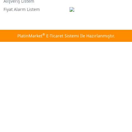
Alışveriş Listem
Fiyat Alarm Listem
®
PlatinMarket
E-Ticaret Sistemi
İle Hazırlanmıştır.