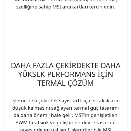
özelliğine sahip MSI anakartları tercih edin.
DAHA FAZLA ÇEKİRDEKTE DAHA
YÜKSEK PERFORMANS İÇİN
TERMAL ÇÖZÜM
İşlemcideki çekirdek sayısı arttıkça, sıcaklıkların
düşük kalmasını sağlayan termal güç tasarımı
da daha önemli hale gelir. MSI?ın genişletilen
PWM heatsink ve geliştirilen devre tasarımı
sayesinde en üst sınıf işlemciler bile MSI