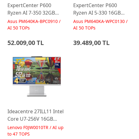
ExpertCenter P600
ExpertCenter P600
Ryzen AI 7-350 32GB
Ryzen AI 5-330 16GB
512GB 23.8 FreeDos
512GB 23.8 FreeDos
Asus PM640KA-BPC0910 /
Asus PM640KA-WPC0130 /
Siyah AI-Powered AIO
Beyaz AI-Powered AIO
AI 50 TOPs
AI 50 TOPs
Bilgisayar PM640KA
Bilgisayar PM640KA
52.009,00 TL
39.489,00 TL
Ideacentre 27ILL11 Intel
Core U7-256V 16GB
512GB 27 FHD FreeDos
Lenovo F0JW0010TR / AI up
Beyaz AI-Powered AIO
to 47 TOPS