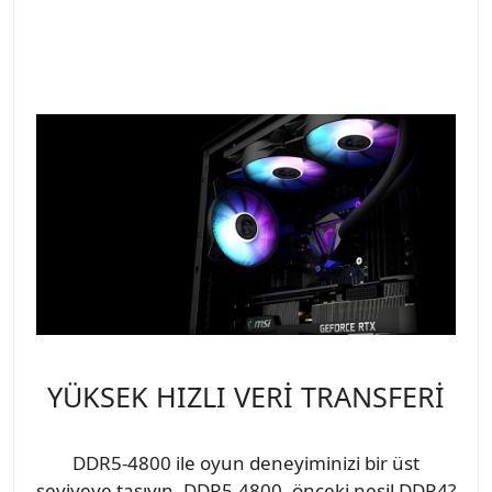
YÜKSEK HIZLI VERİ TRANSFERİ
DDR5-4800 ile oyun deneyiminizi bir üst
seviyeye taşıyın. DDR5-4800, önceki nesil DDR4?