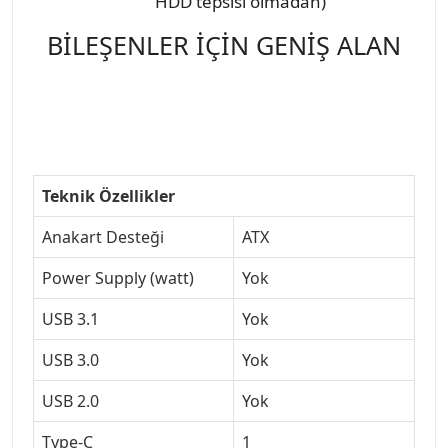
HDD tepsisi olmadan)
BİLEŞENLER İÇİN GENİŞ ALAN
Teknik Özellikler
Anakart Desteği
ATX
Power Supply (watt)
Yok
USB 3.1
Yok
USB 3.0
Yok
USB 2.0
Yok
Type-C
1