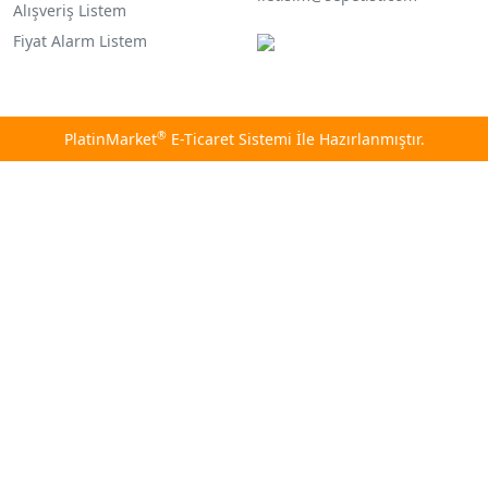
Alışveriş Listem
Fiyat Alarm Listem
®
PlatinMarket
E-Ticaret Sistemi
İle Hazırlanmıştır.