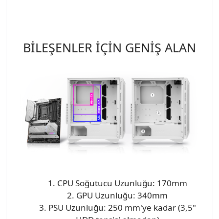
BİLEŞENLER İÇİN GENİŞ ALAN
1. CPU Soğutucu Uzunluğu: 170mm
2. GPU Uzunluğu: 340mm
3. PSU Uzunluğu: 250 mm'ye kadar (3,5"