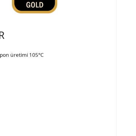
R
apon üretimi 105°C