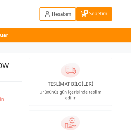
0
Sepetim
Hesabım
suar
50W
TESLİMAT BİLGİLERİ
Ürününüz gün içerisinde teslim
edilir
in