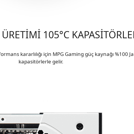
 ÜRETİMİ 105°C KAPASİTÖRLE
formans kararlılığı için MPG Gaming güç kaynağı %100 J
kapasitörlerle gelir.