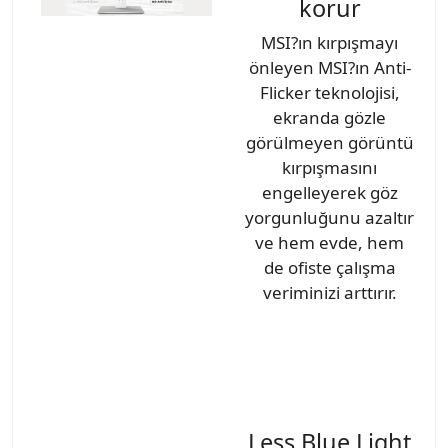
korur
MSI?ın kırpışmayı
önleyen MSI?ın Anti-
Flicker teknolojisi,
ekranda gözle
görülmeyen görüntü
kırpışmasını
engelleyerek göz
yorgunluğunu azaltır
ve hem evde, hem
de ofiste çalışma
veriminizi arttırır.
Less Blue Light