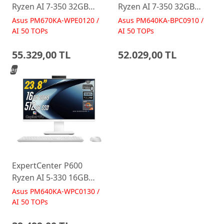
Ryzen AI 7-350 32GB
Ryzen AI 7-350 32GB
512GB 27 FreeDos Beyaz
512GB 23.8 FreeDos
Asus PM670KA-WPE0120 /
Asus PM640KA-BPC0910 /
AI-Powered AIO
Siyah AI-Powered AIO
AI 50 TOPs
AI 50 TOPs
Bilgisayar PM670KA
Bilgisayar PM640KA
55.329,00 TL
52.029,00 TL
Yeni
ExpertCenter P600
Ryzen AI 5-330 16GB
512GB 23.8 FreeDos
Asus PM640KA-WPC0130 /
Beyaz AI-Powered AIO
AI 50 TOPs
Bilgisayar PM640KA