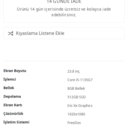
14 GÜNDE İADE
Ürünü 14 gün içerisinde ücretsiz ve kolayca iade
edebilirsiniz.
Kıyaslama Listene Ekle
Ekran Boyutu
23.8 inç
İşlemci
Core i5-1135G7
Bellek
8GB Bellek
Depolama
512GB SSD
Ekran Kartı
Iris Xe Graphics
Çözünürlük
1920x1080
İşletim Sistemi
FreeDos