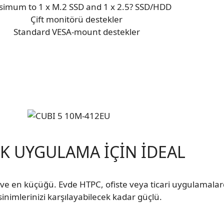
imum to 1 x M.2 SSD and 1 x 2.5? SSD/HDD
Çift monitörü destekler
Standard VESA-mount destekler
K UYGULAMA İÇİN İDEAL
 ve en küçüğü. Evde HTPC, ofiste veya ticari uygulamal
inimlerinizi karşılayabilecek kadar güçlü.