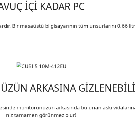
AVUÇ İÇİ KADAR PC
ır. Bir masaüstü bilgisayarının tüm unsurlarını 0,66 litrel
ZÜN ARKASINA GİZLENEBİL
sinde monitörünüzün arkasında bulunan askı vidalarına t
niz tamamen görünmez olur!