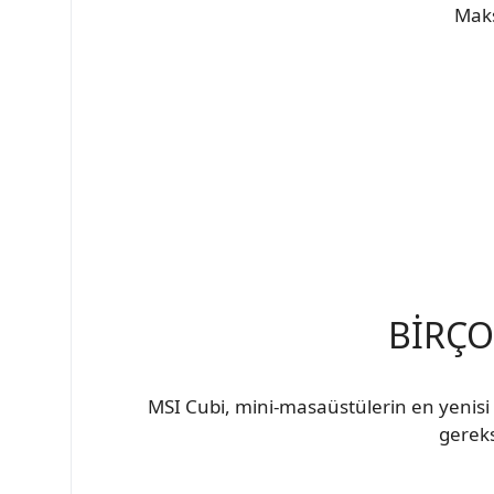
Maks
BİRÇO
MSI Cubi, mini-masaüstülerin en yenisi
gereks