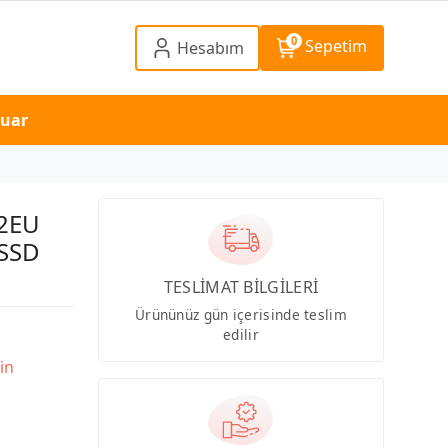
0
Sepetim
Hesabım
suar
12EU
 SSD
TESLİMAT BİLGİLERİ
Ürününüz gün içerisinde teslim
edilir
in