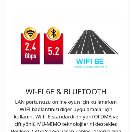
WI-FI 6E & BLUETOOTH
LAN portunuzu online oyun için kullanırken
WIFI bağlantınızı diğer uygulamalar için
kullanın. Wi-Fi 6 standardı en yeni OFDMA ve
çift yönlü MU-MIMO teknolojilerini destekler.
Böylece 2.4Gb/sn?ye varan kablosuz veri hızına