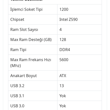
İşlemci Soket Tipi
1200
Chipset
Intel Z590
Ram Slot Sayısı
4
Max Ram Desteği (GB)
128
Ram Tipi
DDR4
Max Ram Frekans Hızı
5600
(Mhz)
Anakart Boyut
ATX
USB 3.2
13
USB 3.1
Yok
USB 3.0
Yok