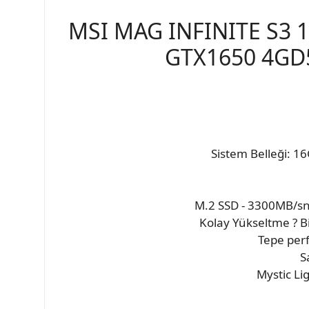
MSI MAG INFINITE S3 
GTX1650 4GD5
Sistem Belleği: 
M.2 SSD - 3300MB/sn?y
Kolay Yükseltme ? Bi
Tepe perf
S
Mystic Lig