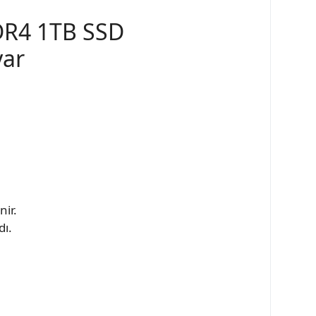
DR4 1TB SSD
yar
nir.
dı.