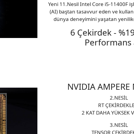
Yeni 11.Nesil Intel Core i5-11400F iş
(AI) baştan tasavvur eden ve kullanı
dünya deneyimini yaşatan yenilikç
6 Çekirdek - %1
Performans a
NVIDIA AMPERE 
2.NESİL
RT ÇEKİRDEKLE
2 KAT DAHA YÜKSEK V
3.NESİL
TENSOR ÇEKİRDE