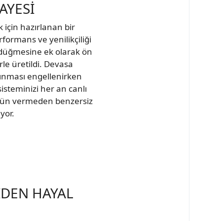
AYESİ
 için hazırlanan bir
formans ve yenilikçiliği
üç düğmesine ek olarak ön
le üretildi. Devasa
ısınması engellenirken
 sisteminizi her an canlı
ödün vermeden benzersiz
yor.
DEN HAYAL