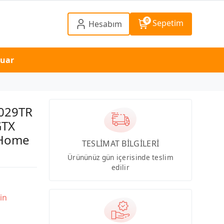
0
Sepetim
Hesabım
suar
-029TR
GTX
 Home
TESLİMAT BİLGİLERİ
Ürününüz gün içerisinde teslim
edilir
in