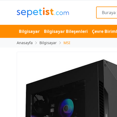
Bilgisayar
Bilgisayar Bileşenleri
Çevre Biriml
Anasayfa
Bilgisayar
MSI