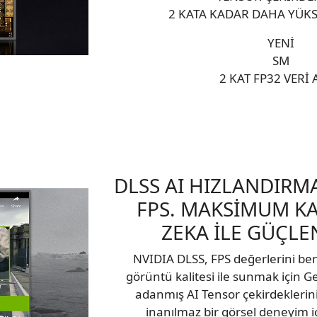
2 KATA KADAR DAHA YÜKSE
YENİ
SM
2 KAT FP32 VERİ 
DLSS AI HIZLANDIRM
FPS. MAKSİMUM KA
ZEKA İLE GÜÇLE
NVIDIA DLSS, FPS değerlerini be
görüntü kalitesi ile sunmak için 
adanmış AI Tensor çekirdeklerini
inanılmaz bir görsel deneyim iç