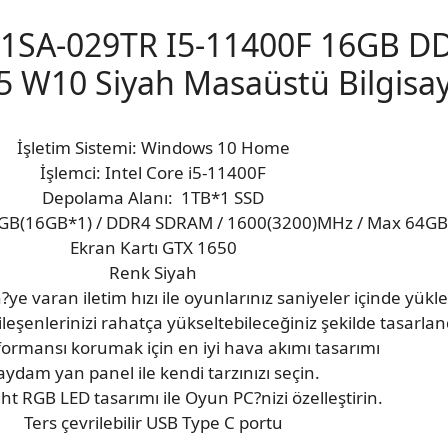
11SA-029TR I5-11400F 16GB D
 W10 Siyah Masaüstü Bilgisa
İşletim Sistemi: Windows 10 Home
İşlemci: Intel Core i5-11400F
Depolama Alanı: 1TB*1 SSD
16GB(16GB*1) / DDR4 SDRAM / 1600(3200)MHz / Max 64GB
Ekran Kartı GTX 1650
Renk Siyah
e varan iletim hızı ile oyunlarınız saniyeler içinde yükle
leşenlerinizi rahatça yükseltebileceğiniz şekilde tasarlan
ormansı korumak için en iyi hava akımı tasarımı
aydam yan panel ile kendi tarzınızı seçin.
ht RGB LED tasarımı ile Oyun PC?nizi özelleştirin.
Ters çevrilebilir USB Type C portu