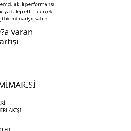
lemci, akıllı performansı
cıya talep ettiği gerçek
i bir mimariye sahip.
9?a varan
rtışı
MİMARİSİ
Rİ
ERİ AKIŞI
KLERİ