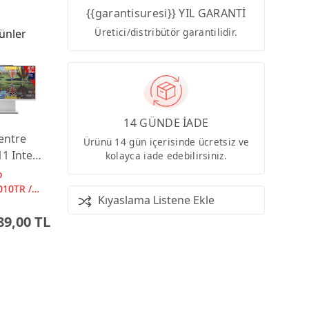
{{garantisuresi}} YIL GARANTİ
Üretici/distribütör garantilidir.
ünler
14 GÜNDE İADE
entre
Ürünü 14 gün içerisinde ücretsiz ve
11 Intel
kolayca iade edebilirsiniz.
U7-256V
o
 512GB
010TR /
Kıyaslama Listene Ekle
to 47
HD
89,00 TL
Dos
 AI-
red AIO
ayar