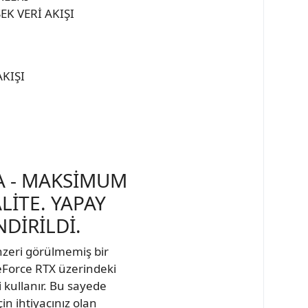
K VERİ AKIŞI
AKIŞI
A - MAKSİMUM
LİTE. YAPAY
NDİRİLDİ.
nzeri görülmemiş bir
GeForce RTX üzerindeki
 kullanır. Bu sayede
in ihtiyacınız olan