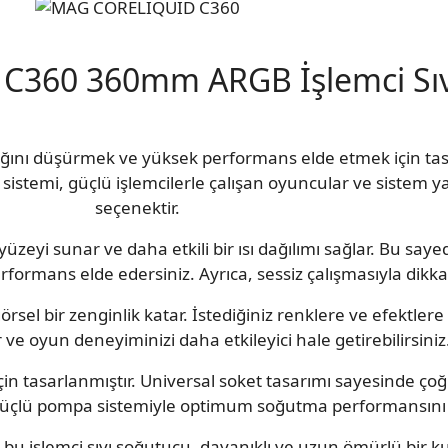
C360 360mm ARGB İşlemci Sıv
lığını düşürmek ve yüksek performans elde etmek için 
sistemi, güçlü işlemcilerle çalışan oyuncular ve sistem yap
seçenektir.
yi sunar ve daha etkili bir ısı dağılımı sağlar. Bu sayede
erformans elde edersiniz. Ayrıca, sessiz çalışmasıyla dikka
örsel bir zenginlik katar. İstediğiniz renklere ve efektlere
ir ve oyun deneyiminizi daha etkileyici hale getirebilirsiniz
 tasarlanmıştır. Universal soket tasarımı sayesinde ço
ve güçlü pompa sistemiyle optimum soğutma performansını 
bu işlemci sıvı soğutucu, dayanıklı ve uzun ömürlü bir ku