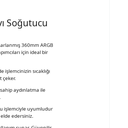
ı Soğutucu
tasarlanmış 360mm ARGB
ımcıları için ideal bir
 işlemcinizin sıcaklığı
t çeker.
 sahip aydınlatma ile
.
ğu işlemciyle uyumludur
elde edersiniz.
llanım sunar. Güvenilir