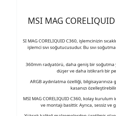
MSI MAG CORELIQUID 
SI MAG CORELIQUID C360, işlemcinizin sıcak
işlemci sıvı soğutucusudur. Bu sıvı soğutma 
360mm radyatörü, daha geniş bir soğutma yüze
düşer ve daha istikrarlı bir p
ARGB aydınlatma özelliği, bilgisayarınıza g
kasanızı özelleştirebil
MSI MAG CORELIQUID C360, kolay kurulum için
ve montajı basittir. Ayrıca, sessiz 
Yüksek kaliteli malzemelerden üretilmiş olan 