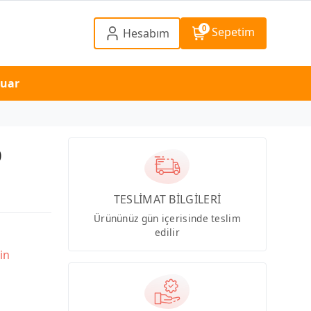
0
Sepetim
Hesabım
suar
0
TESLİMAT BİLGİLERİ
Ürününüz gün içerisinde teslim
edilir
in