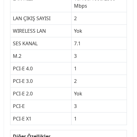
Mbps
LAN ÇIKIŞ SAYISI
2
WIRELESS LAN
Yok
SES KANAL
7.1
M.2
3
PCI-E 4.0
1
PCI-E 3.0
2
PCI-E 2.0
Yok
PCI-E
3
PCI-E X1
1
Diğer Özellikler