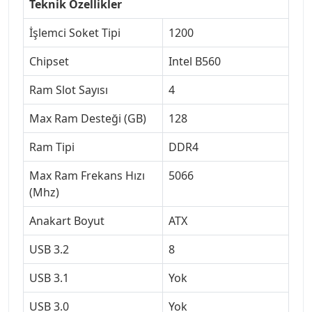
Teknik Özellikler
İşlemci Soket Tipi
1200
Chipset
Intel B560
Ram Slot Sayısı
4
Max Ram Desteği (GB)
128
Ram Tipi
DDR4
Max Ram Frekans Hızı
5066
(Mhz)
Anakart Boyut
ATX
USB 3.2
8
USB 3.1
Yok
USB 3.0
Yok