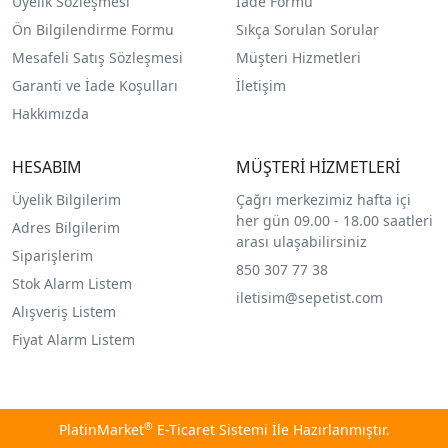
Üyelik Sözleşmesi
İade Formu
Ön Bilgilendirme Formu
Sıkça Sorulan Sorular
Mesafeli Satış Sözleşmesi
Müşteri Hizmetleri
Garanti ve İade Koşulları
İletişim
Hakkımızda
HESABIM
MÜŞTERİ HİZMETLERİ
Üyelik Bilgilerim
Çağrı merkezimiz hafta içi
her gün 09.00 - 18.00 saatleri
Adres Bilgilerim
arası ulaşabilirsiniz
Siparişlerim
850 307 77 38
Stok Alarm Listem
iletisim@sepetist.com
Alışveriş Listem
Fiyat Alarm Listem
®
PlatinMarket
E-Ticaret Sistemi
İle Hazırlanmıştır.