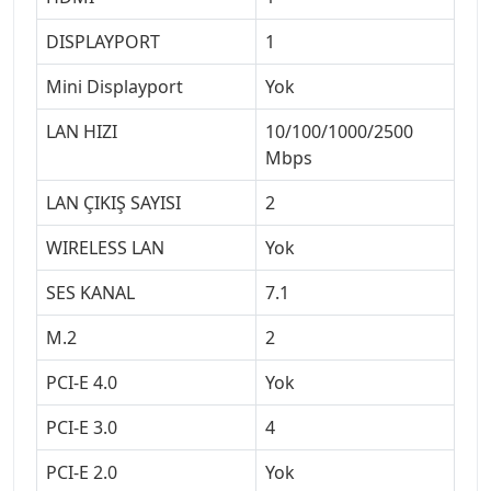
DISPLAYPORT
1
Mini Displayport
Yok
LAN HIZI
10/100/1000/2500
Mbps
LAN ÇIKIŞ SAYISI
2
WIRELESS LAN
Yok
SES KANAL
7.1
M.2
2
PCI-E 4.0
Yok
PCI-E 3.0
4
PCI-E 2.0
Yok