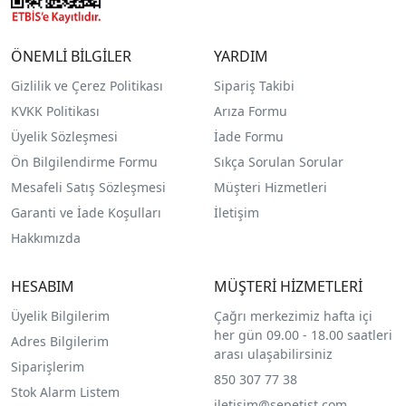
ÖNEMLİ BİLGİLER
YARDIM
Gizlilik ve Çerez Politikası
Sipariş Takibi
KVKK Politikası
Arıza Formu
Üyelik Sözleşmesi
İade Formu
Ön Bilgilendirme Formu
Sıkça Sorulan Sorular
Mesafeli Satış Sözleşmesi
Müşteri Hizmetleri
Garanti ve İade Koşulları
İletişim
Hakkımızda
HESABIM
MÜŞTERİ HİZMETLERİ
Üyelik Bilgilerim
Çağrı merkezimiz hafta içi
her gün 09.00 - 18.00 saatleri
Adres Bilgilerim
arası ulaşabilirsiniz
Siparişlerim
850 307 77 38
Stok Alarm Listem
iletisim@sepetist.com