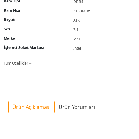
Ram Tipi
DDR4
Ram Hızı
2133MHz
Boyut
ATX
Ses
7.1
Marka
MSI
İşlemci Soket Markası
Intel
Tüm Özellikler
Ürün Açıklaması
Ürün Yorumları