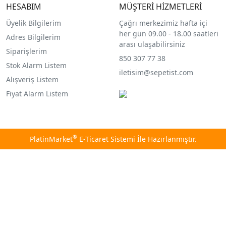
HESABIM
MÜŞTERİ HİZMETLERİ
Üyelik Bilgilerim
Çağrı merkezimiz hafta içi
her gün 09.00 - 18.00 saatleri
Adres Bilgilerim
arası ulaşabilirsiniz
Siparişlerim
850 307 77 38
Stok Alarm Listem
iletisim@sepetist.com
Alışveriş Listem
Fiyat Alarm Listem
®
PlatinMarket
E-Ticaret Sistemi
İle Hazırlanmıştır.