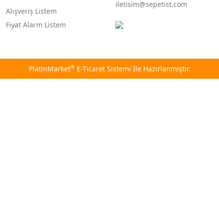
iletisim@sepetist.com
Alışveriş Listem
Fiyat Alarm Listem
®
PlatinMarket
E-Ticaret Sistemi
İle Hazırlanmıştır.