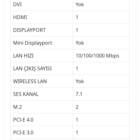
DVI
Yok
HDMI
1
DISPLAYPORT
1
Mini Displayport
Yok
LAN HIZI
10/100/1000 Mbps
LAN ÇIKIŞ SAYISI
1
WIRELESS LAN
Yok
SES KANAL
7.1
M.2
2
PCI-E 4.0
1
PCI-E 3.0
1