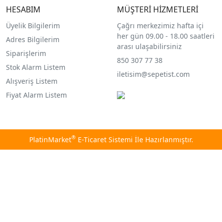
HESABIM
MÜŞTERİ HİZMETLERİ
Üyelik Bilgilerim
Çağrı merkezimiz hafta içi
her gün 09.00 - 18.00 saatleri
Adres Bilgilerim
arası ulaşabilirsiniz
Siparişlerim
850 307 77 38
Stok Alarm Listem
iletisim@sepetist.com
Alışveriş Listem
Fiyat Alarm Listem
®
PlatinMarket
E-Ticaret Sistemi
İle Hazırlanmıştır.