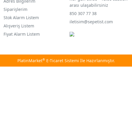
Adres Bilgilerim
arası ulaşabilirsiniz
Siparişlerim
850 307 77 38
Stok Alarm Listem
iletisim@sepetist.com
Alışveriş Listem
Fiyat Alarm Listem
®
PlatinMarket
E-Ticaret Sistemi
İle Hazırlanmıştır.