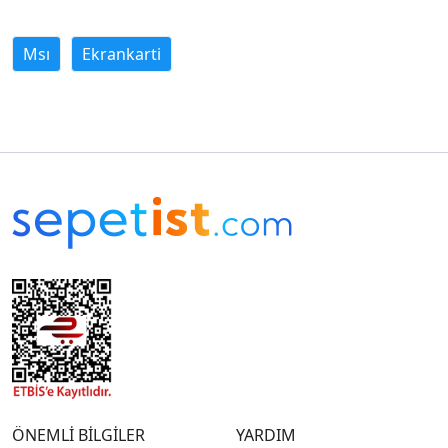
Msı
Ekrankarti
ÖNEMLİ BİLGİLER
YARDIM