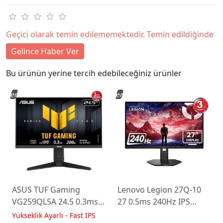
Geçici olarak temin edilememektedir. Temin edildiğinde
Gelince Haber Ver
Bu ürünün yerine tercih edebileceğiniz ürünler
Yeni
Yeni
ASUS TUF Gaming
Lenovo Legion 27Q-10
VG259QL5A 24.5 0.3ms
27 0.5ms 240Hz IPS
200Hz Fast IPS Yükseklik
WLED Pivot Gaming
Yükseklik Ayarlı - Fast IPS