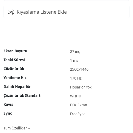
Kıyaslama Listene Ekle
Ekran Boyutu
27 inç
Tepki Süresi
1 ms
Çözünürlük
2560x1440
Yenileme Hızı
170 Hz
Dahili Hoparlör
Hoparlör Yok
Çözünürlük Standartı
WQHD
Kavis
Düz Ekran
Sync
FreeSync
Tüm Özellikler