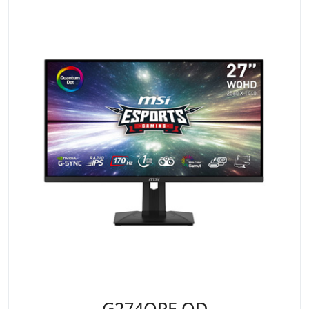
G274QPF QD