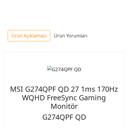
Ürün Açıklaması
Ürün Yorumları
MSI G274QPF QD 27 1ms 170Hz
WQHD FreeSync Gaming
Monitör
G274QPF QD