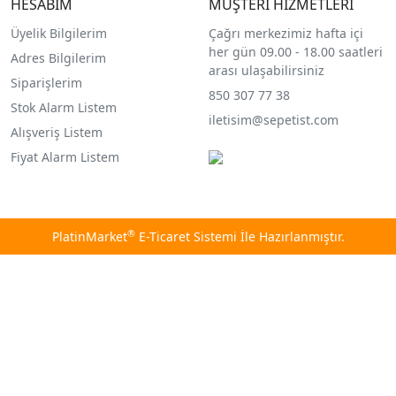
HESABIM
MÜŞTERİ HİZMETLERİ
Üyelik Bilgilerim
Çağrı merkezimiz hafta içi
her gün 09.00 - 18.00 saatleri
Adres Bilgilerim
arası ulaşabilirsiniz
Siparişlerim
850 307 77 38
Stok Alarm Listem
iletisim@sepetist.com
Alışveriş Listem
Fiyat Alarm Listem
®
PlatinMarket
E-Ticaret Sistemi
İle Hazırlanmıştır.