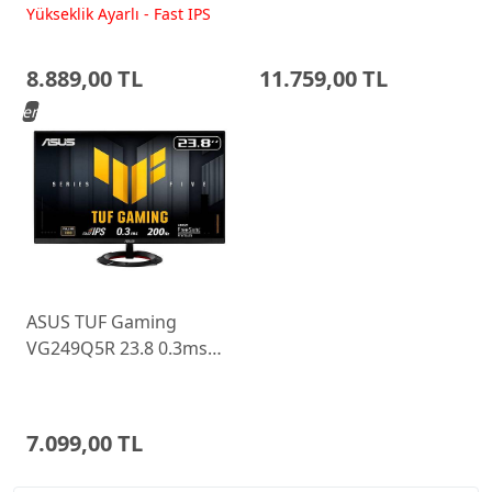
200Hz Fast IPS Yükseklik
WLED Pivot Gaming
Yükseklik Ayarlı - Fast IPS
Ayarlı Monitor
Monitor 68C6GAC4TK
8.889,00 TL
11.759,00 TL
Yeni
ASUS TUF Gaming
VG249Q5R 23.8 0.3ms
200Hz Fast IPS Monitor
7.099,00 TL