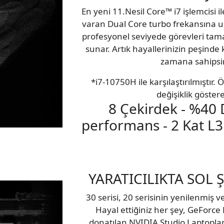
En yeni 11.Nesil Core™ i7 işlemcisi i
varan Dual Core turbo frekansına u
profesyonel seviyede görevleri tam
sunar. Artık hayallerinizin peşinde
zamana sahipsin
*i7-10750H ile karşılaştırılmıştır.
değişiklik göstereb
8 Çekirdek - %40 
performans - 2 Kat L
YARATICILIKTA SOL 
30 serisi, 20 serisinin yenilenmiş ve
Hayal ettiğiniz her şey, GeForce 
donatılan NVIDIA Studio Laptoplar i