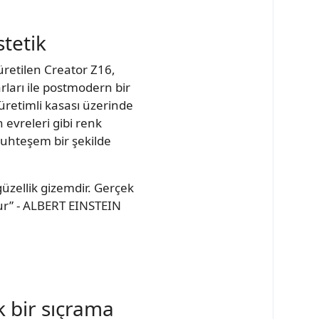
tetik
 üretilen Creator Z16,
rları ile postmodern bir
retimli kasası üzerinde
n evreleri gibi renk
muhteşem bir şekilde
zellik gizemdir. Gerçek
ur” - ALBERT EINSTEIN
 bir sıçrama