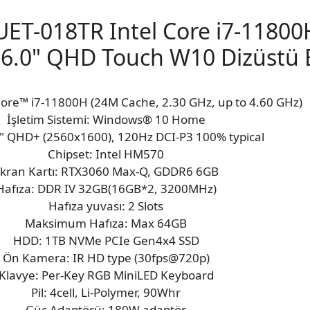
ET-018TR Intel Core i7-1180
.0" QHD Touch W10 Dizüstü B
 Core™ i7-11800H (24M Cache, 2.30 GHz, up to 4.60 GHz)
İşletim Sistemi: Windows® 10 Home
6" QHD+ (2560x1600), 120Hz DCI-P3 100% typical
Chipset: Intel HM570
kran Kartı: RTX3060 Max-Q, GDDR6 6GB
Hafıza: DDR IV 32GB(16GB*2, 3200MHz)
Hafıza yuvası: 2 Slots
Maksimum Hafıza: Max 64GB
HDD: 1TB NVMe PCIe Gen4x4 SSD
Ön Kamera: IR HD type (30fps@720p)
Klavye: Per-Key RGB MiniLED Keyboard
Pil: 4cell, Li-Polymer, 90Whr
Güç Adaptörü: 180W adaptör