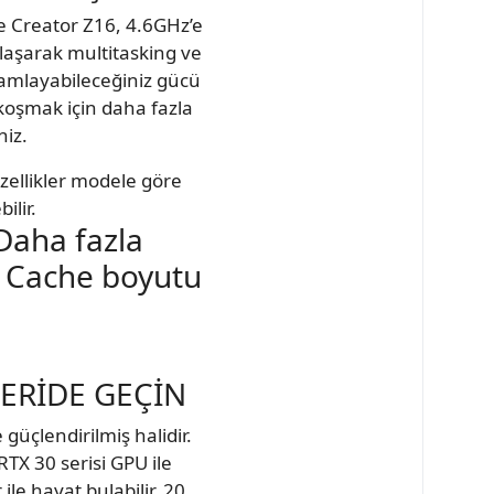
le Creator Z16, 4.6GHz’e
laşarak multitasking ve
amlayabileceğiniz gücü
 koşmak için daha fazla
iz.
 Özellikler modele göre
ilir.
Daha fazla
3 Cache boyutu
ŞERİDE GEÇİN
 güçlendirilmiş halidir.
RTX 30 serisi GPU ile
le hayat bulabilir. 20