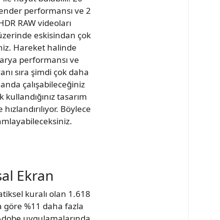
Render performansı ve 2
K HDR RAW videoları
üzerinde eskisindan çok
siniz. Hareket halinde
atarya performansı ve
anı sıra şimdi çok daha
landa çalışabileceğiniz
k kullandığınız tasarım
hızlandırılıyor. Böylece
amlayabileceksiniz.
sal Ekran
tiksel kuralı olan 1.618
ra göre %11 daha fazla
 Adobe uygulamalarında