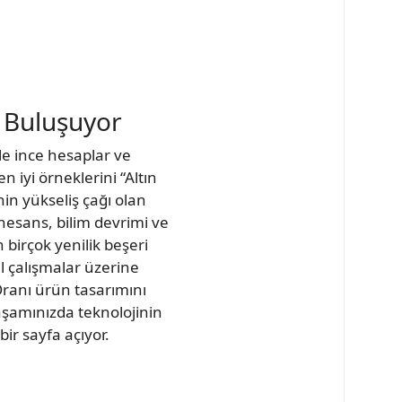
e Buluşuyor
le ince hesaplar ve
n iyi örneklerini “Altın
in yükseliş çağı olan
esans, bilim devrimi ve
irçok yenilik beşeri
sel çalışmalar üzerine
Oranı ürün tasarımını
yaşamınızda teknolojinin
ir sayfa açıyor.