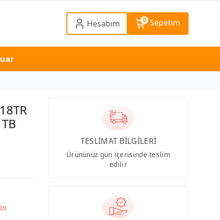
0
Sepetim
Hesabım
suar
018TR
1TB
TESLİMAT BİLGİLERİ
Ürününüz gün içerisinde teslim
edilir
in