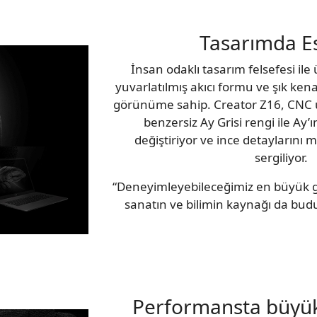
Tasarımda Es
İnsan odaklı tasarım felsefesi ile
yuvarlatılmış akıcı formu ve şık kena
görünüme sahip. Creator Z16, CNC ü
benzersiz Ay Grisi rengi ile Ay’ı
değiştiriyor ve ince detaylarını 
sergiliyor.
“Deneyimleyebileceğimiz en büyük gü
sanatın ve bilimin kaynağı da bud
Performansta büyük