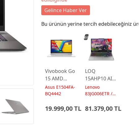
Gelince Haber Ver
Bu ürünün yerine tercih edebileceğiniz ür
Yeni
Vivobook Go
LOQ
15 AMD
15AHP10 AI
Ryzen 5
AMD Ryzen7
Asus E1504FA-
Lenovo
7520U 8GB
250 24GB 1TB
BQ4442
83JG006ETR /
AI 572 TOPs
512GB 15.6
RTX5060 15.6
19.999,00 TL
81.379,00 TL
FreeDos
IPS FHD
E1504FA-
FreeDos
BQ4442
Gaming
Laptop
Dizüstü
Bilgisayar