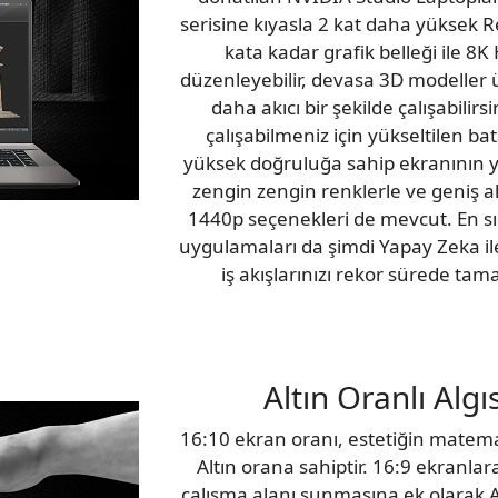
serisine kıyasla 2 kat daha yüksek 
kata kadar grafik belleği ile 8
düzenleyebilir, devasa 3D modeller 
daha akıcı bir şekilde çalışabilir
çalışabilmeniz için yükseltilen b
yüksek doğruluğa sahip ekranının y
zengin zengin renklerle ve geniş a
1440p seçenekleri de mevcut. En sı
uygulamaları da şimdi Yapay Zeka ile 
iş akışlarınızı rekor sürede tam
Altın Oranlı Algı
16:10 ekran oranı, estetiğin matema
Altın orana sahiptir. 16:9 ekranla
çalışma alanı sunmasına ek olarak